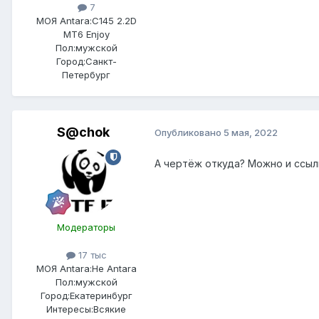
7
МОЯ Antara:
C145 2.2D
MT6 Enjoy
Пол:
мужской
Город:
Санкт-
Петербург
S@chok
Опубликовано
5 мая, 2022
А чертёж откуда? Можно и ссыл
Модераторы
17 тыс
МОЯ Antara:
Не Antara
Пол:
мужской
Город:
Екатеринбург
Интересы:
Всякие