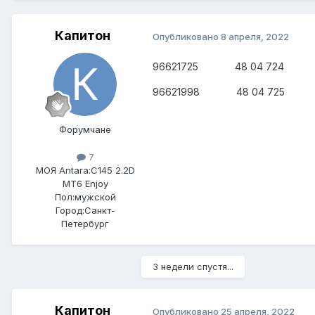
Капитон
Опубликовано
8 апреля, 2022
96621725 48 04 724 КРОН
96621998 48 04 725 КРО
Форумчане
7
МОЯ Antara:
C145 2.2D
MT6 Enjoy
Пол:
мужской
Город:
Санкт-
Петербург
3 недели спустя...
Капитон
Опубликовано
25 апреля, 2022