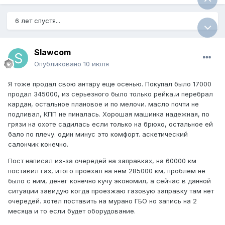
6 лет спустя...
Slawcom
Опубликовано
10 июля
Я тоже продал свою антару еще осенью. Покупал было 17000
продал 345000, из серьезного было только рейка,и перебрал
кардан, остальное плановое и по мелочи. масло почти не
подливал, КПП не пиналась. Хорошая машинка надежная, по
грязи на охоте садилась если только на брюхо, остальное ей
бало по плечу. один минус это комфорт. аскетический
салончик конечно.
Пост написал из-за очередей на заправках, на 60000 км
поставил газ, итого проехал на нем 285000 км, проблем не
было с ним, денег конечно кучу экономил, а сейчас в данной
ситуации завидую когда проезжаю газовую заправку там нет
очередей. хотел поставить на мурано ГБО но запись на 2
месяца и то если будет оборудование.