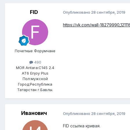
FID
Опубликовано
28 сентября, 2019
https://vk.com/wall-18279990_12111
Почетные Форумчане
490
МОЯ Antara:
C145 2.4
AT6 Enjoy Plus
Пол:
мужской
Город:
Республика
Татарстан г.Бавлы.
Иванович
Опубликовано
28 сентября, 2019
FID ссылка кривая.