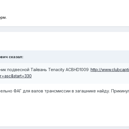
орм.
ович сказал:
ик подвесной Тайвань Tenacity ACBHD1009
http://www.clubcapt
r=asc&start=330
тдельно ФАГ для валов трансмиссии в загашнике найду. Прики