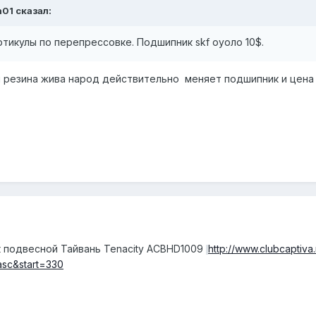
n01 сказал:
ртикулы по перепрессовке. Подшипник skf оуоло 10$.
резина жива народ действительно меняет подшипник и цена 
 подвесной Тайвань Tenacity ACBHD1009
http://www.clubcaptiva
sc&start=330