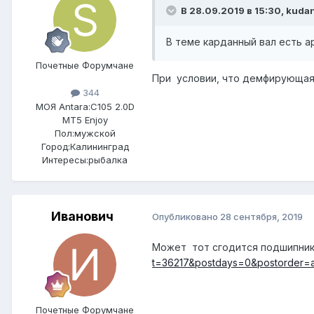
В 28.09.2019 в 15:30, kuda
В теме карданный вал есть а
Почетные Форумчане
При условии, что демфирующая 
344
МОЯ Antara:
C105 2.0D
MT5 Enjoy
Пол:
мужской
Город:
Калининград
Интересы:
рыбалка
Иванович
Опубликовано
28 сентября, 2019
Может тот сгодится подшипник
t=36217&postdays=0&postorder=a
Почетные Форумчане