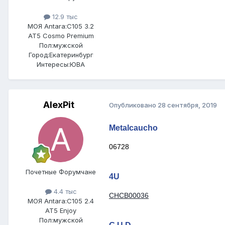
12.9 тыс
МОЯ Antara:
C105 3.2
AT5 Cosmo Premium
Пол:
мужской
Город:
Екатеринбург
Интересы:
ЮВА
AlexPit
Опубликовано
28 сентября, 2019
Metalcaucho
06728
Почетные Форумчане
4U
4.4 тыс
CHCB00036
МОЯ Antara:
C105 2.4
AT5 Enjoy
Пол:
мужской