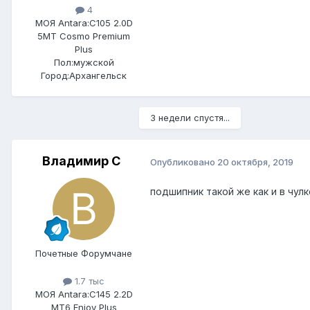
4
МОЯ Antara:
C105 2.0D
5MT Cosmo Premium
Plus
Пол:
мужской
Город:
Архангельск
3 недели спустя...
Владимир С
Опубликовано
20 октября, 2019
подшипник такой же как и в чул
Почетные Форумчане
1.7 тыс
МОЯ Antara:
C145 2.2D
MT6 Enjoy Plus