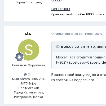
G.U.D
Город:
Волгоград
GBC001009
брал верхний, пробег 6000 пока н
sts
Опубликовано
28 сентября, 2019
В 28.09.2019 в 16:50, Иван
Может тот сгодится подшипн
t=36217&postdays=0&postorde
Почетные Форумчане
344
В запас такой прикупил, но и о
МОЯ Antara:
C105 2.0D
из состояния подвесного.
MT5 Enjoy
Пол:
мужской
Город:
Калининград
Интересы:
рыбалка