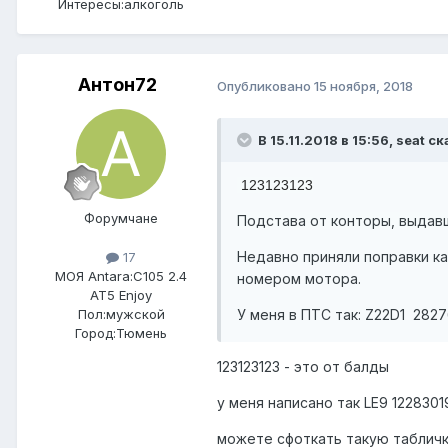
Интересы:
алкоголь
Антон72
Опубликовано
15 ноября, 2018
В 15.11.2018 в 15:56, seat ск
123123123
Форумчане
Подстава от конторы, выда
Недавно приняли поправки ка
17
МОЯ Antara:
C105 2.4
номером мотора.
AT5 Enjoy
Пол:
мужской
У меня в ПТС так: Z22D1 282
Город:
Тюмень
123123123 - это от балды
у меня написано так LE9 1228301
можете сфоткать такую табличк