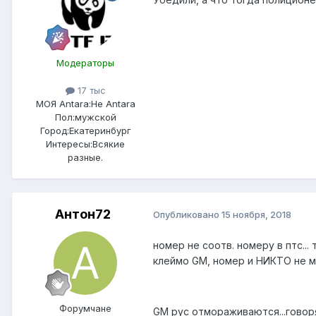
Модераторы
17 тыс
МОЯ Antara:
Не Antara
Пол:
мужской
Город:
Екатеринбург
Интересы:
Всякие
разные.
Антон72
Опубликовано
15 ноября, 2018
номер не соотв. номеру в птс...
клеймо GM, номер и НИКТО не мо
Форумчане
GM рус отмораживаются...говоря