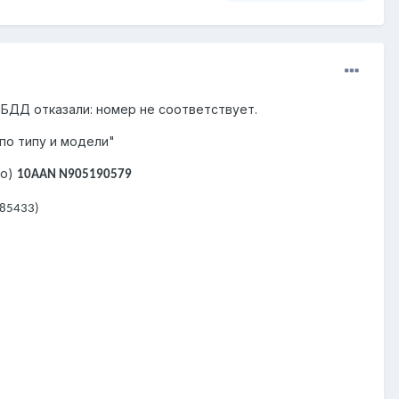
ИБДД отказали: номер не соответствует.
по типу и модели"
то)
10AAN N905190579
85433)