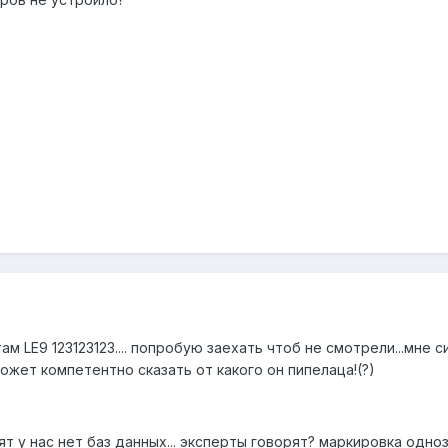
 там LE9 123123123.... попробую заехать чтоб не смотрели...мне
жет компетентно сказать от какого он пипелаца!(?)
т у нас нет баз данных... эксперты говорят? маркировка одн