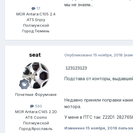
мы не знаем...
17
МОЯ Antara:
C105 2.4
AT5 Enjoy
Пол:
мужской
Город:
Тюмень
seat
Опубликовано
15 ноября, 2018
(изм
123123123
Подстава от конторы, выдавше
Почетные Форумчане
Недавно приняли поправки какие
560
мотора.
МОЯ Antara:
C145 2.2D
У меня в ПТС так: Z22D1 28276
AT6 Cosmo
Пол:
мужской
Изменено
15 ноября, 2018
пользо
Город:
Ярославль