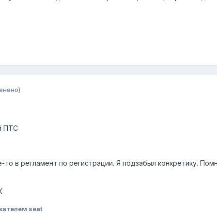
енено)
й ПТС
-то в регламент по регистрации. Я подзабыл конкретику. Пом
5К
вателем seat