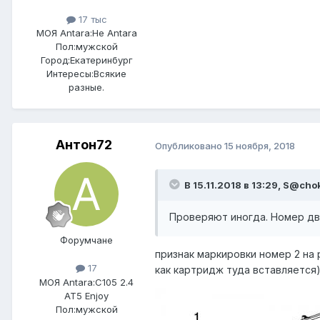
17 тыс
МОЯ Antara:
Не Antara
Пол:
мужской
Город:
Екатеринбург
Интересы:
Всякие
разные.
Антон72
Опубликовано
15 ноября, 2018
В 15.11.2018 в 13:29, S@cho
Проверяют иногда. Номер дви
Форумчане
признак маркировки номер 2 на 
17
как картридж туда вставляется
МОЯ Antara:
C105 2.4
AT5 Enjoy
Пол:
мужской