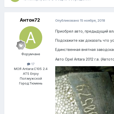
Антон72
Опубликовано
15 ноября, 2018
Приобрел авто, предыдущий влад
Подскажите как доказать что у
Единственная внятная заводска
Форумчане
Авто Opel Antara 2012 г.в. (Авто
17
МОЯ Antara:
C105 2.4
AT5 Enjoy
Пол:
мужской
Город:
Тюмень