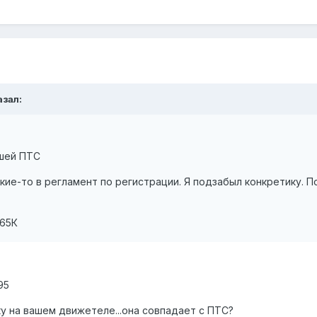
азал:
вшей ПТС
кие-то в регламент по регистрации. Я подзабыл конкретику. П
765К
95
у на вашем движетеле...она совпадает с ПТС?