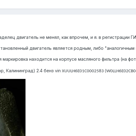
елец двигатель не менял, как впрочем, и я. в регистрации Г
становленный двигатель является родным, либо "аналогичным 
я маркировка находится на корпусе масляного фильтра (на фо
тор, Калининград) 2.4 бенз vin
XUULH
6
E
01
C
0002583 (
W
0
LLH
6
E
02
CB
0