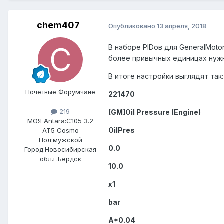
chem407
Опубликовано
13 апреля, 2018
В наборе PIDов для GeneralMoto
более привычных единицах нужн
В итоге настройки выглядят так:
Почетные Форумчане
221470
219
[GM]Oil Pressure (Engine)
МОЯ Antara:
C105 3.2
OilPres
AT5 Cosmo
Пол:
мужской
0.0
Город:
Новосибирская
обл.г.Бердск
10.0
x1
bar
A*0.04