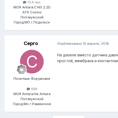
13.4 тыс
МОЯ Antara:
C145 2.2D
AT6 Cosmo
Пол:
мужской
Город:
МО г.Подольск
Серго
Опубликовано
15 апреля, 2018
На дизеле вместо датчика давл
простой, мембрана и контактная
Почетные Форумчане
699
МОЯ Antara:
Не Antara
Пол:
мужской
Город:
Мо г.Раменское