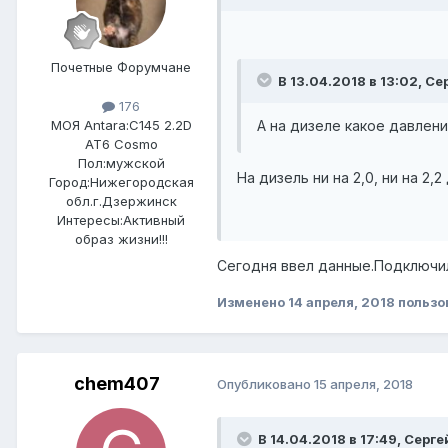
Почетные Форумчане
В 13.04.2018 в 13:02, С
176
А на дизеле какое давлен
МОЯ Antara:
C145 2.2D
AT6 Cosmo
Пол:
мужской
На дизель ни на 2,0, ни на 2,
Город:
Нижегородская
обл.г.Дзержинск
Интересы:
Активный
образ жизни!!!
Сегодня ввел данные.Подключил
Изменено
14 апреля, 2018
пользо
chem407
Опубликовано
15 апреля, 2018
В 14.04.2018 в 17:49, Серг