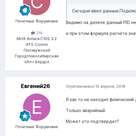
Сегодня ввел данные.Подключ
Почетные Форумчане
Видимо на дизеле данный PID не
219
и при этом формула расчёта зн
МОЯ Antara:
C105 3.2
AT5 Cosmo
Пол:
мужской
Город:
Новосибирская
обл.г.Бердск
Евгений26
Опубликовано
15 апреля, 2018
Я как то не находил физический
Только аварийный.
Может кто подтвердит?
Почетные Форумчане