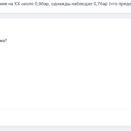
ие на ХХ около 0,9бар, однажды наблюдал 0,7бар (что предел
рма?