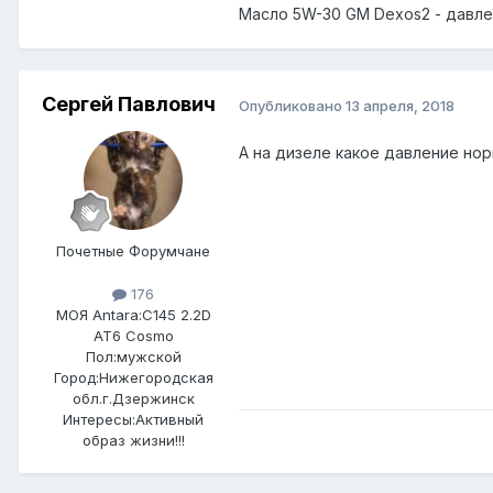
Масло 5W-30 GM Dexos2 - давлен
Сергей Павлович
Опубликовано
13 апреля, 2018
А на дизеле какое давление но
Почетные Форумчане
176
МОЯ Antara:
C145 2.2D
AT6 Cosmo
Пол:
мужской
Город:
Нижегородская
обл.г.Дзержинск
Интересы:
Активный
образ жизни!!!