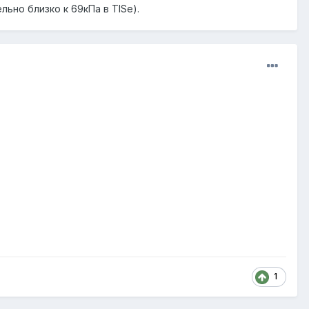
ьно близко к 69кПа в TISе).
1