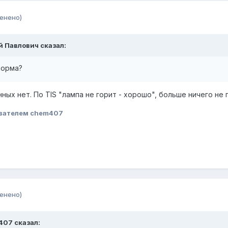
енено)
ей Павлович сказал:
норма?
данных нет. По TIS "лампа не горит - хорошо", больше ничего не
вателем chem407
енено)
407 сказал: