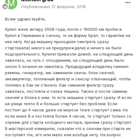
Опубликовано
12 февраля, 2018
Всем здравствуйте,
Купил жене антару 2008 года, почти с 190000 км пробега.
Купил в Германии в салону, тк на фирму брал, то гарантии на
нее нету. Когда машину приходили смотреть сразу
стартовала( никого не придупреждали) и ничего не было
подозрительного. Купили привезли домой, на следующий день
завелась, но чуть с опозданием, на следующий день было
около 5 ночьюи не завелась. Предыдущий владелец сменил
ремень, генератор, мы заменили свечи, блок свечей,
аккамулятор, топливный фильтр и сенсор отвечающий, чтобы
топливо в бак не стекало. Как сменили фильтр сразу
завелась, постояла и снова тишина. Также и после замены
свечей и блока к ним, то есть машина стартует сразу. И если
на улице тепло 8 и больше стартует без проблем. Если
постоит до 4 часов даже на морозе тоже стартует сама. Но
если ниже 8 и постояла более 4 часов, то стартует только со
спреем для старта холодного мотора, причем сразу стартует.
В мастерской измерили, сказали что к свечам при старте не
поступает ток, его или мало или вообще нету. На вопрос