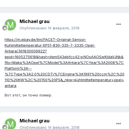
Michael grau
Опубликовано
14 февраля, 2018
https://m.ebay.de/itm/FACET-Original-Sensor-
Kuhlmitteltemperatur-EPS1-830-335-7-3335-Opel-
Antara/361830009922?
epid=1605275618&hash=item543ebfcc42:g:NOsAAOSwKIdaVJNk&
fits=Make%3AOpel%7CModel%3AAntara%7CYear%3A2008%7C
Platform%3A--
%7CType%3A2.0%20CDTi%7CEngine%3A1991%20ccm%2C%20
110%20KW%2C%20150%20PS&_nkw=kühlmitteltemperatur+opel+
antara
Вот этот, он точно помер.
Michael grau
Опубликовано
14 февраля, 2018