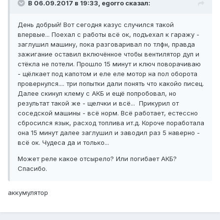
В 06.09.2017 в 19:33, egorro сказал:
День добрый! Вот сегодня казус случился такой
впервые... Поехал с работы всё ок, подъехал к гаражу -
заглушил машину, пока разговаривал по тлфн, правда
зажигание оставил включённое чтобы вентилятор дул и
стёкла не потели. Прошло 15 минут и ключ поворачиваю
- щёлкает под капотом и еле еле мотор на пол оборота
провернулся.... три попытки дали понять что какойо писец.
Далее скинул клему с АКБ и ещё попробовал, но
результат такой же - щелчки и всё... Прикурил от
соседской машины - всё норм. Всё работает, естессно
сбросился язык, расход топлива ит.д. Короче поработала
она 15 минут далее заглушил и заводил раз 5 наверно -
всё ок. Чудеса да и только...
Может реле какое отсырело? Или погибает АКБ?
Спасибо.
аккумулятор