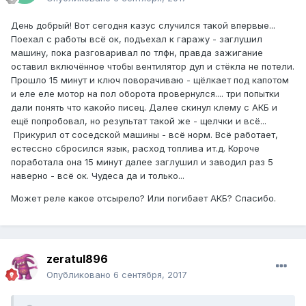
День добрый! Вот сегодня казус случился такой впервые...
Поехал с работы всё ок, подъехал к гаражу - заглушил
машину, пока разговаривал по тлфн, правда зажигание
оставил включённое чтобы вентилятор дул и стёкла не потели.
Прошло 15 минут и ключ поворачиваю - щёлкает под капотом
и еле еле мотор на пол оборота провернулся.... три попытки
дали понять что какойо писец. Далее скинул клему с АКБ и
ещё попробовал, но результат такой же - щелчки и всё...
Прикурил от соседской машины - всё норм. Всё работает,
естессно сбросился язык, расход топлива ит.д. Короче
поработала она 15 минут далее заглушил и заводил раз 5
наверно - всё ок. Чудеса да и только...
Может реле какое отсырело? Или погибает АКБ? Спасибо.
zeratul896
Опубликовано
6 сентября, 2017