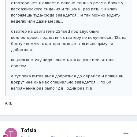
стартера нет. щелкает в салоне слышно реле в блоке у
пассажирского сидения и тишина.. раз пять-50 ключ
погоняешь туда-сюда заведется... и так можно ездить
неделю или даже месяц...
стартер на двигателе z24sed под впускным
коллектором.. подлезть к стартеру не получилось.. 12в на
болту клеммы стартера есть... к втягивающему не
добраться.
на диагностику надо попасть когда уже все встала
совсем...
а тут пока пытаешься добраться до сервиса и пляшешь
вокруг нее она как специально заведется... по БК
напряжение раз было 12 в.. один раз 11,8.
АКБ
Tofsla