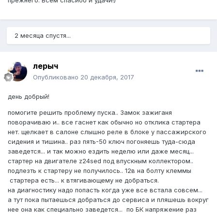
прежнего. Всем спасибо и удачи!)
2 месяца спустя...
лерыч
Опубликовано
20 декабря, 2017
день добрый!
помогите решить проблему пуска.. Замок зажиганя
поворачиваю и.. все гаснет как обычно но отклика стартера
нет. щелкает в салоне слышно реле в блоке у пассажирского
сидения и тишина.. раз пять-50 ключ погоняешь туда-сюда
заведется... и так можно ездить неделю или даже месяц...
стартер на двигателе z24sed под впускным коллектором..
подлезть к стартеру не получилось.. 12в на болту клеммы
стартера есть... к втягивающему не добраться.
на диагностику надо попасть когда уже все встала совсем...
а тут пока пытаешься добраться до сервиса и пляшешь вокруг
нее она как специально заведется... по БК напряжение раз