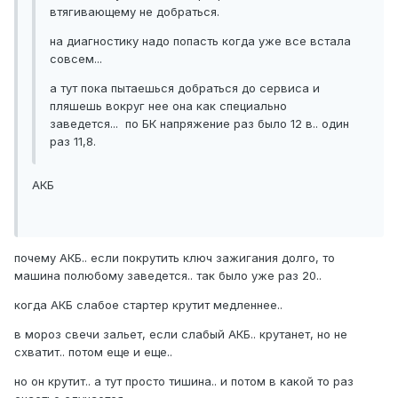
втягивающему не добраться.
на диагностику надо попасть когда уже все встала
совсем...
а тут пока пытаешься добраться до сервиса и
пляшешь вокруг нее она как специально
заведется... по БК напряжение раз было 12 в.. один
раз 11,8.
АКБ
почему АКБ.. если покрутить ключ зажигания долго, то
машина полюбому заведется.. так было уже раз 20..
когда АКБ слабое стартер крутит медленнее..
в мороз свечи зальет, если слабый АКБ.. крутанет, но не
схватит.. потом еще и еще..
но он крутит.. а тут просто тишина.. и потом в какой то раз