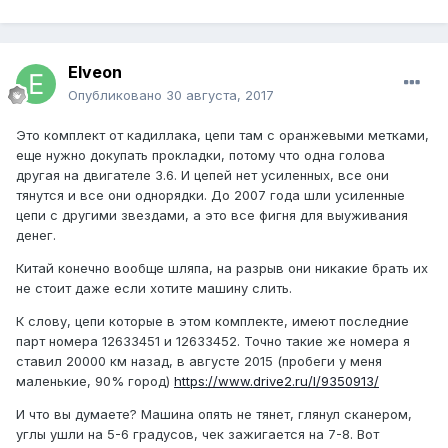
Elveon
Опубликовано
30 августа, 2017
Это комплект от кадиллака, цепи там с оранжевыми метками,
еще нужно докупать прокладки, потому что одна голова
другая на двигателе 3.6. И цепей нет усиленных, все они
тянутся и все они однорядки. До 2007 года шли усиленные
цепи с другими звездами, а это все фигня для выуживания
денег.
Китай конечно вообще шляпа, на разрыв они никакие брать их
не стоит даже если хотите машину слить.
К слову, цепи которые в этом комплекте, имеют последние
парт номера 12633451 и 12633452. Точно такие же номера я
ставил 20000 км назад, в августе 2015 (пробеги у меня
маленькие, 90% город)
https://www.drive2.ru/l/9350913/
И что вы думаете? Машина опять не тянет, глянул сканером,
углы ушли на 5-6 градусов, чек зажигается на 7-8. Вот