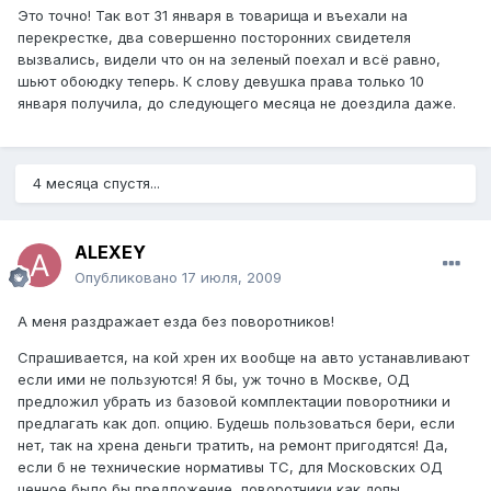
Это точно! Так вот 31 января в товарища и въехали на
перекрестке, два совершенно посторонних свидетеля
вызвались, видели что он на зеленый поехал и всё равно,
шьют обоюдку теперь. К слову девушка права только 10
января получила, до следующего месяца не доездила даже.
4 месяца спустя...
ALEXEY
Опубликовано
17 июля, 2009
А меня раздражает езда без поворотников!
Спрашивается, на кой хрен их вообще на авто устанавливают
если ими не пользуются! Я бы, уж точно в Москве, ОД
предложил убрать из базовой комплектации поворотники и
предлагать как доп. опцию. Будешь пользоваться бери, если
нет, так на хрена деньги тратить, на ремонт пригодятся! Да,
если б не технические нормативы ТС, для Московских ОД
ценное было бы предложение, поворотники как допы