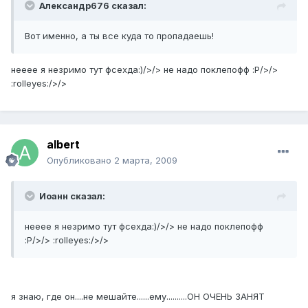
Александр676 сказал:
Вот именно, а ты все куда то пропадаешь!
нееее я незримо тут фсехда:)/>/> не надо поклепофф :P/>/>
:rolleyes:/>/>
albert
Опубликовано
2 марта, 2009
Иоанн сказал:
нееее я незримо тут фсехда:)/>/> не надо поклепофф
:P/>/> :rolleyes:/>/>
я знаю, где он....не мешайте......ему..........ОН ОЧЕНЬ ЗАНЯТ