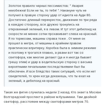
Золотое правило черных пессимистов: " Авария
неизбежна! Если не ты, то тебя! ". Накануне чуть не
получил в правую сторону удар от идиота на Ауди 80.
Достаточно длинный перекресток, движение по три ряда
в каждую стоорону, все дружно тронулись на
откровенный зеленый, я в левом. И тут этот дибилоид на
скорости не менее сотни прскакивает слева на красный.
Я по тормозам, машины справа тоже . От меня он
прошел в метре, от машины в крайнем правом
практически впритирку. Коробка была в зимнем режиме
и поэтому я трогался плавно, а рвани вот так со
светофора, как многие делают (да и я иногда бывает
грешу этим) и удар в водительскую сторону с весьма
вероятными печальными последствиямии был бы
обеспечен. И все блядство таких ситуаций, что если нет
свидетелей, то хрен когда докажешь, что ты ехал на
зеленый, а дебилоид на красный.
Такая же фигня случилась недели 2 назад. Кто знает в Москве
Волгорадский проспект в районе м.Кузьминки. Там двойной
светофор, расстояние между светофорами метров 70.