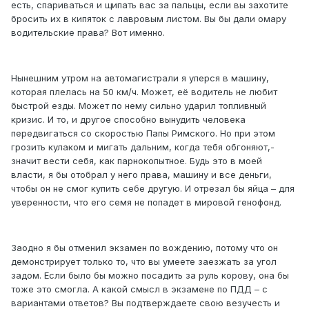
есть, спариваться и щипать вас за пальцы, если вы захотите
бросить их в кипяток с лавровым листом. Вы бы дали омару
водительские права? Вот именно.
Нынешним утром на автомагистрали я уперся в машину,
которая плелась на 50 км/ч. Может, её водитель не любит
быстрой езды. Может по нему сильно ударил топливный
кризис. И то, и другое способно вынудить человека
передвигаться со скоростью Папы Римского. Но при этом
грозить кулаком и мигать дальним, когда тебя обгоняют,-
значит вести себя, как парнокопытное. Будь это в моей
власти, я бы отобрал у него права, машину и все деньги,
чтобы он не смог купить себе другую. И отрезал бы яйца – для
уверенности, что его семя не попадет в мировой генофонд.
Заодно я бы отменил экзамен по вождению, потому что он
демонстрирует только то, что вы умеете заезжать за угол
задом. Если было бы можно посадить за руль корову, она бы
тоже это смогла. А какой смысл в экзамене по ПДД – с
вариантами ответов? Вы подтверждаете свою везучесть и