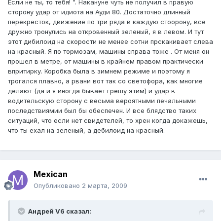
Если не ты, то тебя! ". Накануне чуть не получил в правую
сторону удар от идиота на Ауди 80. Достаточно длинный
перекресток, движение по три ряда в каждую стоорону, все
дружно тронулись на откровенный зеленый, я в левом. И тут
этот дибилоид на скорости не менее сотни прскакивает слева
на красный. Я по тормозам, машины справа тоже . От меня он
прошел в метре, от машины в крайнем правом практически
впритирку. Коробка была в зимнем режиме и поэтому я
трогался плавно, а рвани вот так со светофора, как многие
делают (да и я иногда бывает грешу этим) и удар в
водительскую сторону с весьма вероятными печальными
последствиямии был бы обеспечен. И все блядство таких
ситуаций, что если нет свидетелей, то хрен когда докажешь,
что ты ехал на зеленый, а дебилоид на красный.
Mexican
Опубликовано
2 марта, 2009
Андрей V6 сказал: