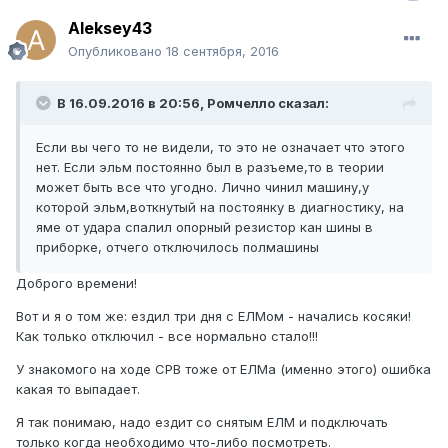
Aleksey43
Опубликовано
18 сентября, 2016
В 16.09.2016 в 20:56, Ромчелло сказал:
Если вы чего то не видели, то это не означает что этого
нет. Если эльм постоянно был в разъеме,то в теории
может быть все что угодно. Лично чинил машину,у
которой эльм,воткнутый на постоянку в диагностику, на
яме от удара спалил опорный резистор кан шины в
приборке, отчего отключилось полмашины
Доброго времени!
Вот и я о том же: ездил три дня с ЕЛМом - начались косяки!
Как только отключил - все нормально стало!!!
У знакомого на ходе СРВ тоже от ЕЛМа (именно этого) ошибка
какая то выпадает.
Я так понимаю, надо ездит со снятым ЕЛМ и подключать
только когда необходимо что-либо посмотреть.