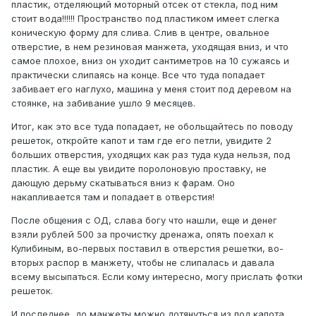
пластик, отделяющий моторный отсек от стекла, под ним
стоит вода!!!!!! Пространство под пластиком имеет слегка
коническую форму для слива. Слив в центре, овальное
отверстие, в нем резиновая манжета, уходящая вниз, и что
самое плохое, вниз он уходит сантиметров на 10 сужаясь и
практически слипаясь на конце. Все что туда попадает
забивает его наглухо, машина у меня стоит под деревом на
стоянке, на забивание ушло 9 месяцев.
Итог, как это все туда попадает, не обольщайтесь по поводу
решеток, откройте капот и там где его петли, увидите 2
больших отверстия, уходящих как раз туда куда нельзя, под
пластик. А еще вы увидите поролоновую проставку, не
дающую дерьму скатываться вниз к фарам. Оно
накапливается там и попадает в отверстия!
После общения с ОД, слава богу что нашли, еще и денег
взяли рублей 500 за прочистку дренажа, опять поехал к
Кулибиным, во-первых поставил в отверстия решетки, во-
вторых распор в манжету, чтобы не слипалась и давала
всему высыпаться. Если кому интересно, могу прислать фотки
решеток.
И последнее, до манжеты можно дотянуться из под капота