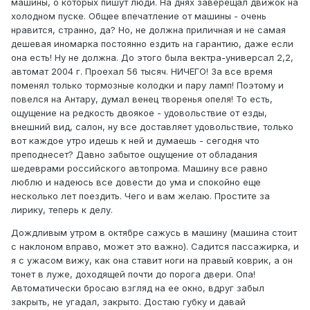
машины, о которых пишут люди. На днях заверещал движок на
холодном пуске. Общее впечатление от машины - очень
нравится, странно, да? Но, не должна приличная и не самая
дешевая иномарка постоянно ездить на гарантию, даже если
она есть! Ну не должна. До этого была вектра-универсал 2,2,
автомат 2004 г. Проехал 56 тысяч. НИЧЕГО! За все время
поменял только тормозные колодки и пару ламп! Поэтому и
повелся на Антару, думал венец творенья опеля! То есть,
ощущение на редкость двоякое - удовольствие от езды,
внешний вид, салон, ну все доставляет удовольствие, только
вот каждое утро идешь к ней и думаешь - сегодня что
преподнесет? Давно забытое ощущение от обладания
шедеврами российского автопрома. Машину все равно
люблю и надеюсь все довести до ума и спокойно еще
несколько лет поездить. Чего и вам желаю. Простите за
лирику, теперь к делу.
Дождливым утром в октябре сажусь в машину (машина стоит
с наклоном вправо, может это важно). Садится пассажирка, и
я с ужасом вижу, как она ставит ноги на правый коврик, а он
тонет в луже, доходящей почти до порога двери. Опа!
Автоматически бросаю взгляд на ее окно, вдруг забыл
закрыть, не угадал, закрыто. Достаю губку и давай