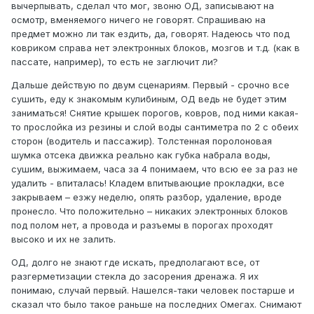
вычерпывать, сделал что мог, звоню ОД, записывают на
осмотр, вменяемого ничего не говорят. Спрашиваю на
предмет можно ли так ездить, да, говорят. Надеюсь что под
ковриком справа нет электронных блоков, мозгов и т.д. (как в
пассате, например), то есть не заглючит ли?
Дальше действую по двум сценариям. Первый - срочно все
сушить, еду к знакомым кулибиным, ОД ведь не будет этим
заниматься! Снятие крышек порогов, ковров, под ними какая-
то прослойка из резины и слой воды сантиметра по 2 с обеих
сторон (водитель и пассажир). Толстенная поролоновая
шумка отсека движка реально как губка набрала воды,
сушим, выжимаем, часа за 4 понимаем, что всю ее за раз не
удалить - впиталась! Кладем впитывающие прокладки, все
закрываем – езжу неделю, опять разбор, удаление, вроде
пронесло. Что положительно – никаких электронных блоков
под полом нет, а провода и разъемы в порогах проходят
высоко и их не залить.
ОД, долго не знают где искать, предполагают все, от
разгерметизации стекла до засорения дренажа. Я их
понимаю, случай первый. Нашелся-таки человек постарше и
сказал что было такое раньше на последних Омегах. Снимают