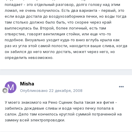
попадает - это отдельный разговор, долго голову над этим
ломал, не очень получилось. Есть два варианта - первый, это
если вода достала до воздухозаборника печки, но воды тогда
там столько должно было быть, что скорее через край
выплеснулась бы. Второй, более логичный, есть там
отверстие, говорят вентиляция стойки, или еще что-то
подобное. Визуально уходит куда-то вниз вглубь крыла как
раз из угла этой самой полости, находится выше слива, когда
он забился до него могло достать, может через него, но
определить невозможно.
Misha
Опубликовано
22 декабря, 2008
У моего знакомого на Рено Сценик была такая же фигня -
забились дождевые сливы и вода через печку попала в
салон. Дело там кончилось круглой суммой потраченной на
замену всей электропроводки.