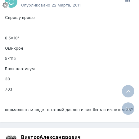
Опубликовано
22 марта, 2011
Спрошу проще -
8.5x18"
Омикрон
5x115
Блэк платинум
38
70.1
нормально ли сядет штатный данлоп и как быть с вылетом 38?
ВикторАлександрович