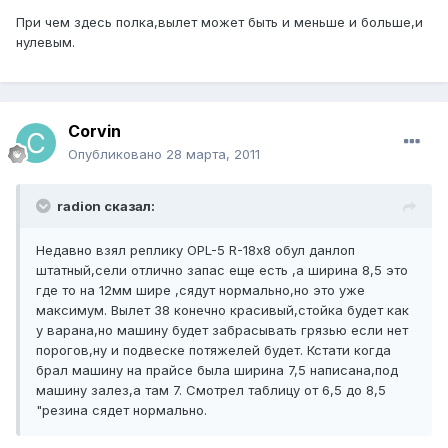
При чем здесь полка,вылет может быть и меньше и больше,и
нулевым.
Corvin
Опубликовано
28 марта, 2011
radion сказал:
Недавно взял реплику OPL-5 R-18х8 обул данлоп
штатный,сели отлично запас еще есть ,а ширина 8,5 это
где то на 12мм шире ,сядут нормально,но это уже
максимум. Вылет 38 конечно красивый,стойка будет как
у варана,но машину будет забрасывать грязью если нет
порогов,ну и подвеске потяжелей будет. Кстати когда
брал машину на прайсе была ширина 7,5 написана,под
машину залез,а там 7. Смотрел таблицу от 6,5 до 8,5
"резина сядет нормально.