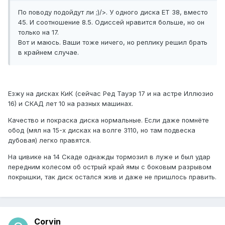
По поводу подойдут ли ;)/>. У одного диска ЕТ 38, вместо
45. И соотношение 8.5. Одиссей нравится больше, но он
только на 17.
Вот и маюсь. Ваши тоже ничего, но реплику решил брать
в крайнем случае.
Езжу на дисках КиК (сейчас Ред Тауэр 17 и на астре Иллюзио
16) и СКАД лет 10 на разных машинах.
Качество и покраска диска нормальные. Если даже помнёте
обод (мял на 15-х дисках на волге 3110, но там подвеска
дубовая) легко правятся.
На цивике на 14 Скаде однажды тормозил в луже и был удар
передним колесом об острый край ямы с боковым разрывом
покрышки, так диск остался жив и даже не пришлось править.
Corvin