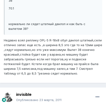
38
70.1
нормально ли сядет штатный данлоп и как быть с
вылетом 38?
Недавно взял реплику OPL-5 R-18х8 обул данлоп штатный,сели
отлично запас еще есть ,а ширина 8,5 это где то на 12мм шире
,сядут нормально,но это уже максимум. Вылет 38 конечно
красивый,стойка будет как у варана,но машину будет
забрасывать грязью если нет порогов,ну и подвеске
потяжелей будет. Кстати когда брал машину на прайсе была
ширина 7,5 написана,под машину залез,а там 7. Смотрел
таблицу от 6,5 до 8,5 "резина сядет нормально.
invisible
Опубликовано
23 марта, 2011