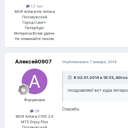
1.2 тыс
МОЯ Antara:
Не Antara
Пол:
мужской
Город:
Санкт-
Петербург
Интересы:
Всем удачи.
Не поминайте лихом.
Алексей0907
Опубликовано
7 января, 2014
В 02.01.2014 в 18:33, AGrus
поздравляю! вот куда питерс
Форумчане
Спасибо.
28
МОЯ Antara:
C105 2.4
MT5 Enjoy Plus
Пол:
мужской