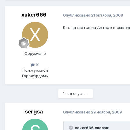
xaker666
Опубликовано
21 октября, 2008
Кто катается на Антаре в сыкты
Форумчане
19
Пол:
мужской
Город:
Урдомы
1 год спустя...
sergsa
Опубликовано
29 ноября, 2009
xaker666 сказал: