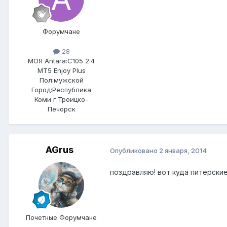
Форумчане
28
МОЯ Antara:
C105 2.4
MT5 Enjoy Plus
Пол:
мужской
Город:
Республика
Коми г.Троицко-
Печорск
AGrus
Опубликовано
2 января, 2014
поздравляю! вот куда питерские
Почетные Форумчане