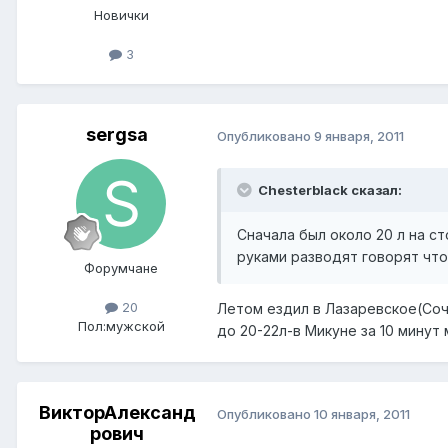
Новички
3
sergsa
Опубликовано
9 января, 2011
Chesterblack сказал:
Сначала был около 20 л на ст
руками разводят говорят что 
Форумчане
20
Летом ездил в Лазаревское(Соч
Пол:
мужской
до 20-22л-в Микуне за 10 минут
ВикторАлександ
Опубликовано
10 января, 2011
рович