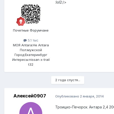
:lol2:/>
Почетные Форумчане
5.1 тыс
МОЯ Antara:
Не Antara
Пол:
мужской
Город:
Екатеринбург
Интересы:
nissan x-trail
t32
2 года спустя...
Алексей0907
Опубликовано
2 января, 2014
Троицко-Печорск. Антара 2,4 2008