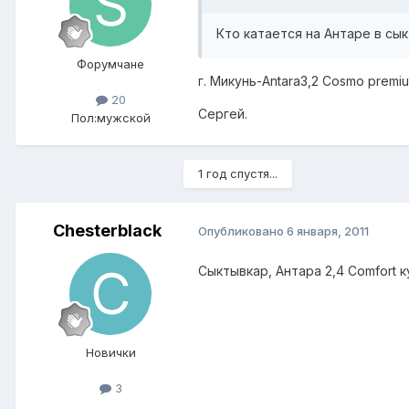
Кто катается на Антаре в сы
Форумчане
г. Микунь-Antara3,2 Cosmo premi
20
Сергей.
Пол:
мужской
1 год спустя...
Chesterblack
Опубликовано
6 января, 2011
Сыктывкар, Антара 2,4 Comfort 
Новички
3