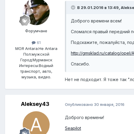
В 29.01.2016 в 13:49, Aleks
Доброго времени всем!
Форумчане
Сломался правый передний п
Подскажите, пожалуйста, подх
61
МОЯ Antara:
Не Antara
http://gmsklad.ru/catalog/ope
Пол:
мужской
Город:
Мурманск
Спасибо.
Интересы:
Водный
транспорт, авто,
музыка, видео.
Нет не подходит. Я тоже так "л
Aleksey43
Опубликовано
30 января, 2016
Доброго времени!
Seapilot