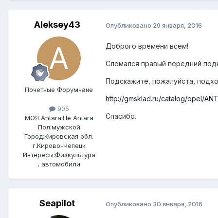
Aleksey43
Опубликовано
29 января, 2016
Доброго времени всем!
Сломался правый передний под
Подскажите, пожалуйста, подход
Почетные Форумчане
http://gmsklad.ru/catalog/opel/A
905
Спасибо.
МОЯ Antara:
Не Antara
Пол:
мужской
Город:
Кировская обл.
г.Кирово-Чепецк
Интересы:
Физкультура
, автомобили
Seapilot
Опубликовано
30 января, 2016