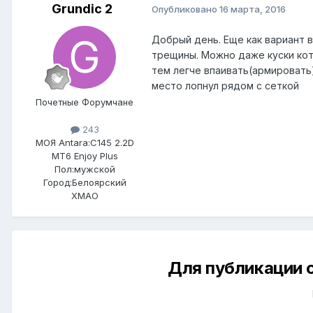
Grundic 2
Опубликовано
16 марта, 2016
Добрый день. Еще как вариант в
трещины. Можно даже куски кот
тем легче впаивать(армировать)
место лопнул рядом с сеткой
Почетные Форумчане
243
МОЯ Antara:
C145 2.2D
MT6 Enjoy Plus
Пол:
мужской
Город:
Белоярский
ХМАО
Для публикации 