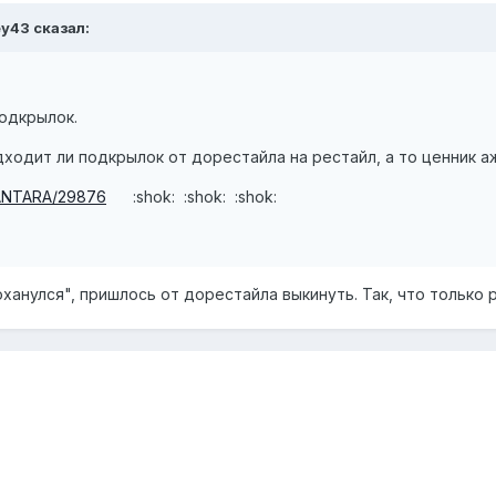
ey43 сказал:
одкрылок.
одит ли подкрылок от дорестайла на рестайл, а то ценник аж 
l/ANTARA/29876
:shok: :shok: :shok:
оханулся", пришлось от дорестайла выкинуть. Так, что только 