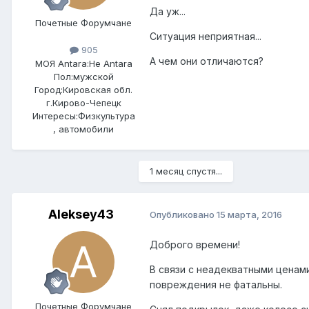
Да уж...
Почетные Форумчане
Ситуация неприятная...
905
А чем они отличаются?
МОЯ Antara:
Не Antara
Пол:
мужской
Город:
Кировская обл.
г.Кирово-Чепецк
Интересы:
Физкультура
, автомобили
1 месяц спустя...
Aleksey43
Опубликовано
15 марта, 2016
Доброго времени!
В связи с неадекватными ценам
повреждения не фатальны.
Почетные Форумчане