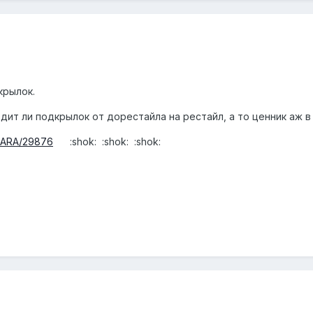
крылок.
ит ли подкрылок от дорестайла на рестайл, а то ценник аж в 4
NTARA/29876
:shok: :shok: :shok: