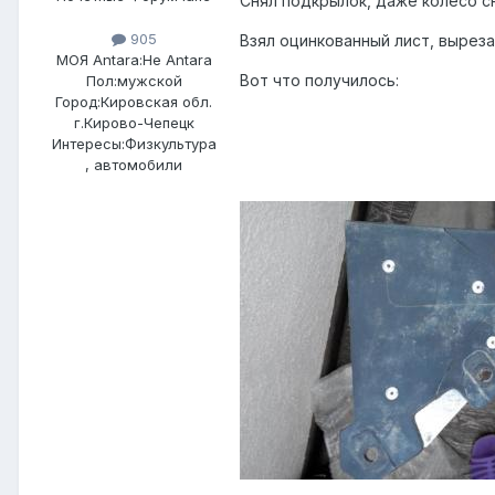
Снял подкрылок, даже колесо с
905
Взял оцинкованный лист, выреза
МОЯ Antara:
Не Antara
Вот что получилось:
Пол:
мужской
Город:
Кировская обл.
г.Кирово-Чепецк
Интересы:
Физкультура
, автомобили