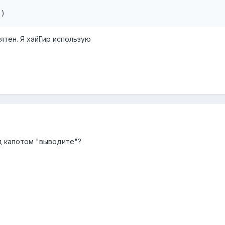
 )
ятен. Я хайГир использую
од капотом "выводите"?