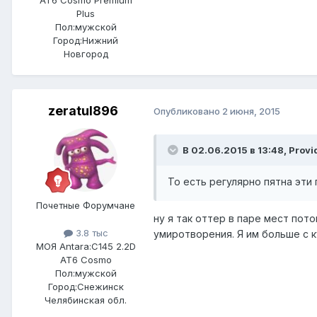
Plus
Пол:
мужской
Город:
Нижний
Новгород
zeratul896
Опубликовано
2 июня, 2015
В 02.06.2015 в 13:48, Provi
То есть регулярно пятна эти
Почетные Форумчане
ну я так оттер в паре мест пот
3.8 тыс
умиротворения. Я им больше с к
МОЯ Antara:
C145 2.2D
AT6 Cosmo
Пол:
мужской
Город:
Снежинск
Челябинская обл.