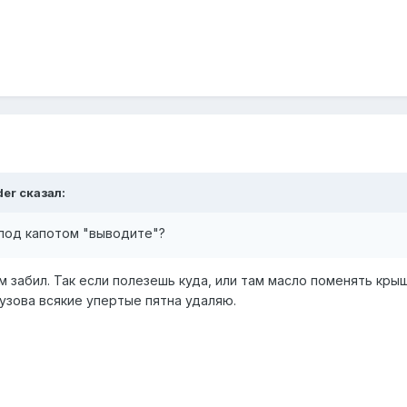
der сказал:
 под капотом "выводите"?
ом забил. Так если полезешь куда, или там масло поменять кр
узова всякие упертые пятна удаляю.