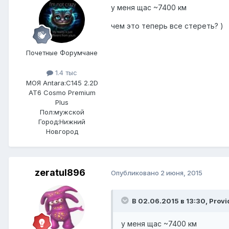
у меня щас ~7400 км
чем это теперь все стереть? )
Почетные Форумчане
1.4 тыс
МОЯ Antara:
C145 2.2D
AT6 Cosmo Premium
Plus
Пол:
мужской
Город:
Нижний
Новгород
zeratul896
Опубликовано
2 июня, 2015
В 02.06.2015 в 13:30, Provi
у меня щас ~7400 км