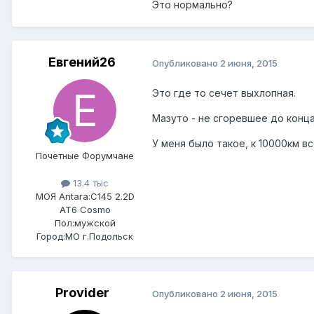
Это нормально?
Евгений26
Опубликовано
2 июня, 2015
Это где то сечет выхлопная.
Мазуто - не сгоревшее до конца
У меня было такое, к 10000км вс
Почетные Форумчане
13.4 тыс
МОЯ Antara:
C145 2.2D
AT6 Cosmo
Пол:
мужской
Город:
МО г.Подольск
Provider
Опубликовано
2 июня, 2015