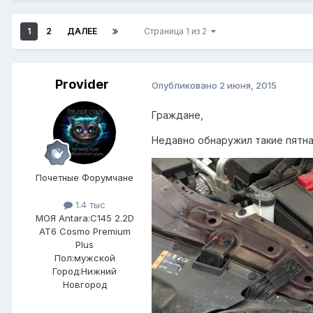
1
2
ДАЛЕЕ
Страница 1 из 2
Provider
Опубликовано
2 июня, 2015
Граждане,
Недавно обнаружил такие пятна
Почетные Форумчане
1.4 тыс
МОЯ Antara:
C145 2.2D
AT6 Cosmo Premium
Plus
Пол:
мужской
Город:
Нижний
Новгород