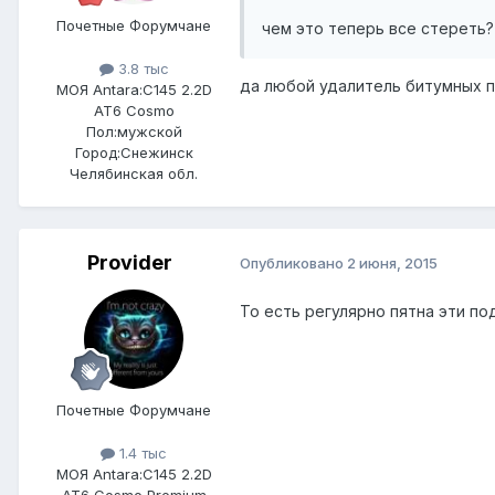
Почетные Форумчане
чем это теперь все стереть?
3.8 тыс
да любой удалитель битумных п
МОЯ Antara:
C145 2.2D
AT6 Cosmo
Пол:
мужской
Город:
Снежинск
Челябинская обл.
Provider
Опубликовано
2 июня, 2015
То есть регулярно пятна эти п
Почетные Форумчане
1.4 тыс
МОЯ Antara:
C145 2.2D
AT6 Cosmo Premium