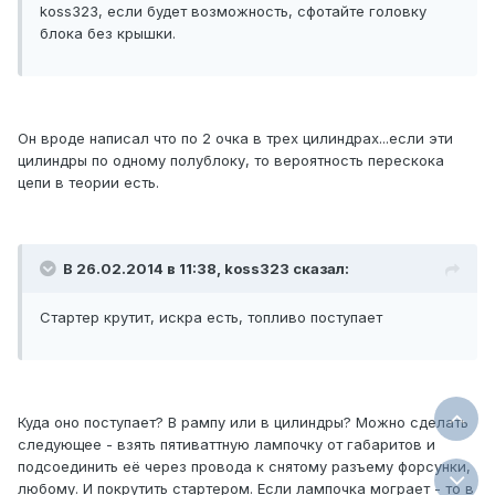
koss323, если будет возможность, сфотайте головку
блока без крышки.
Он вроде написал что по 2 очка в трех цилиндрах...если эти
цилиндры по одному полублоку, то вероятность перескока
цепи в теории есть.
В 26.02.2014 в 11:38, koss323 сказал:
Стартер крутит, искра есть, топливо поступает
Куда оно поступает? В рампу или в цилиндры? Можно сделать
следующее - взять пятиваттную лампочку от габаритов и
подсоединить её через провода к снятому разъему форсунки,
любому. И покрутить стартером. Если лампочка мограет - то в