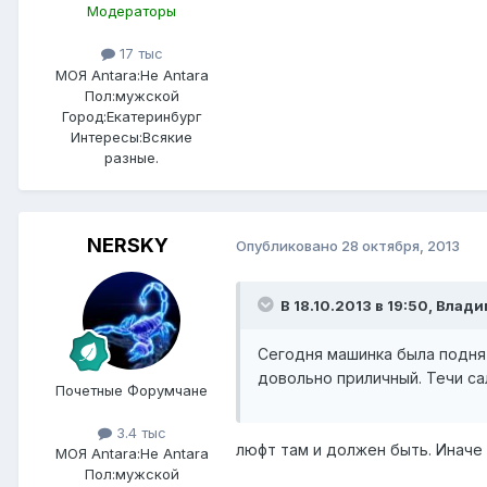
Модераторы
17 тыс
МОЯ Antara:
Не Antara
Пол:
мужской
Город:
Екатеринбург
Интересы:
Всякие
разные.
NERSKY
Опубликовано
28 октября, 2013
В 18.10.2013 в 19:50, Влад
Сегодня машинка была подня
довольно приличный. Течи сал
Почетные Форумчане
3.4 тыс
люфт там и должен быть. Иначе
МОЯ Antara:
Не Antara
Пол:
мужской