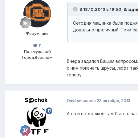
В 18.10.2013 в 19:50, Влад
Сегодня машинка была подня
довольно приличный. Течи сал
Форумчане
11
Пол:
мужской
Город:
Воронеж
Вчера задался Вашим вопросом. 
с ним покачать шрусы, люфт так
голову.
S@chok
Опубликовано
28 октября, 2013
А он и не должен там быть с нат