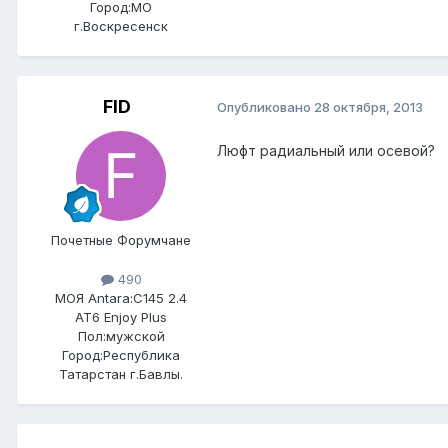
Город:
МО
г.Воскресенск
FID
Опубликовано
28 октября, 2013
Люфт радиальный или осевой?
Почетные Форумчане
490
МОЯ Antara:
C145 2.4
AT6 Enjoy Plus
Пол:
мужской
Город:
Республика
Татарстан г.Бавлы.