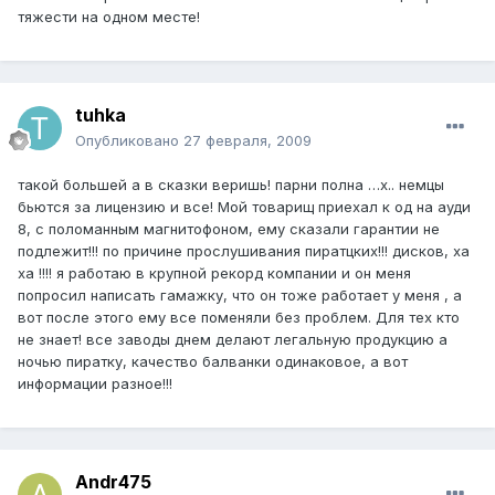
тяжести на одном месте!
tuhka
Опубликовано
27 февраля, 2009
такой большей а в сказки веришь! парни полна …х.. немцы
бьются за лицензию и все! Мой товарищ приехал к од на ауди
8, с поломанным магнитофоном, ему сказали гарантии не
подлежит!!! по причине прослушивания пиратцких!!! дисков, ха
ха !!!! я работаю в крупной рекорд компании и он меня
попросил написать гамажку, что он тоже работает у меня , а
вот после этого ему все поменяли без проблем. Для тех кто
не знает! все заводы днем делают легальную продукцию а
ночью пиратку, качество балванки одинаковое, а вот
информации разное!!!
Andr475