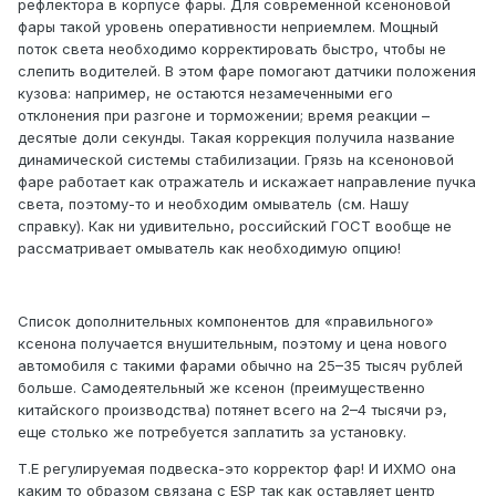
рефлектора в корпусе фары. Для современной ксеноновой
фары такой уровень оперативности неприемлем. Мощный
поток света необходимо корректировать быстро, чтобы не
слепить водителей. В этом фаре помогают датчики положения
кузова: например, не остаются незамеченными его
отклонения при разгоне и торможении; время реакции –
десятые доли секунды. Такая коррекция получила название
динамической системы стабилизации. Грязь на ксеноновой
фаре работает как отражатель и искажает направление пучка
света, поэтому-то и необходим омыватель (см. Нашу
справку). Как ни удивительно, российский ГОСТ вообще не
рассматривает омыватель как необходимую опцию!
Список дополнительных компонентов для «правильного»
ксенона получается внушительным, поэтому и цена нового
автомобиля с такими фарами обычно на 25–35 тысяч рублей
больше. Самодеятельный же ксенон (преимущественно
китайского производства) потянет всего на 2–4 тысячи рэ,
еще столько же потребуется заплатить за установку.
Т.Е регулируемая подвеска-это корректор фар! И ИХМО она
каким то образом связана с ЕSP так как оставляет центр