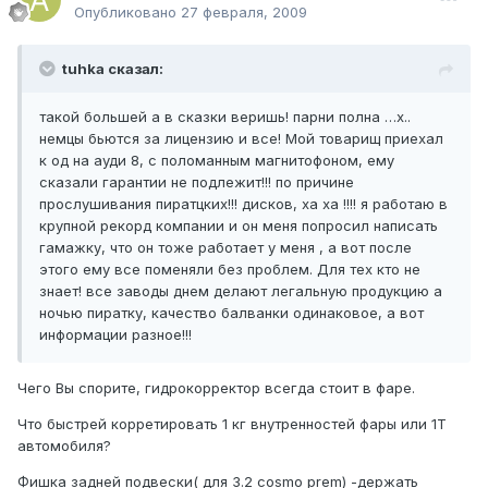
Опубликовано
27 февраля, 2009
tuhka сказал:
такой большей а в сказки веришь! парни полна …х..
немцы бьются за лицензию и все! Мой товарищ приехал
к од на ауди 8, с поломанным магнитофоном, ему
сказали гарантии не подлежит!!! по причине
прослушивания пиратцких!!! дисков, ха ха !!!! я работаю в
крупной рекорд компании и он меня попросил написать
гамажку, что он тоже работает у меня , а вот после
этого ему все поменяли без проблем. Для тех кто не
знает! все заводы днем делают легальную продукцию а
ночью пиратку, качество балванки одинаковое, а вот
информации разное!!!
Чего Вы спорите, гидрокорректор всегда стоит в фаре.
Что быстрей корретировать 1 кг внутренностей фары или 1Т
автомобиля?
Фишка задней подвески( для 3.2 cosmo prem) -держать