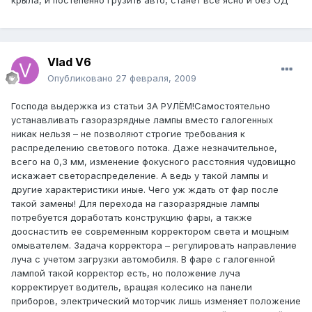
крыла, и постепенно грузить авто, станет все ясно и без ОД
Vlad V6
Опубликовано
27 февраля, 2009
Господа выдержка из статьи ЗА РУЛЁМ!Самостоятельно
устанавливать газоразрядные лампы вместо галогенных
никак нельзя – не позволяют строгие требования к
распределению светового потока. Даже незначительное,
всего на 0,3 мм, изменение фокусного расстояния чудовищно
искажает светораспределение. А ведь у такой лампы и
другие характеристики иные. Чего уж ждать от фар после
такой замены! Для перехода на газоразрядные лампы
потребуется доработать конструкцию фары, а также
дооснастить ее современным корректором света и мощным
омывателем. Задача корректора – регулировать направление
луча с учетом загрузки автомобиля. В фаре с галогенной
лампой такой корректор есть, но положение луча
корректирует водитель, вращая колесико на панели
приборов, электрический моторчик лишь изменяет положение