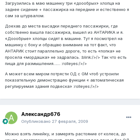
Загрузились в маю машинку три «доообрых» хлопца на
заднее сидение + пассажирка на передние и естественно я
сам за штурвалом.
Доехав до места высадки переднего пассажирки, где
собственно вышла пассажирка, вышел из АНТАРИКА и я.
«Доообрые» хлопцы сидят в машине. Тут я посмотрел на
машинку с боку и обращаю внимание на тот факт, что
АНТАРИК стоит параллельно дороге, то есть «попка» не
просела «мордашка» не задралась. :blink:/>/> Так что есть
пища для размышления…… :rolleyes:/>/>
А может всем миром потрясти ОД с GM чтоб устроили
показательную демонстрацию функции « автоматическая
регулируемая здания подвеска» :rolleyes:/>/>
Александр676
Опубликовано
27 февраля, 2009
Можно взять линейку, и замерять растояние от колеса, до