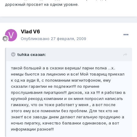
дорожный просвет на одном уровне.
Vlad V6
Опубликовано
27 февраля, 2009
tuhka сказал:
такой большей а в сказки веришь! парни полна …х..
немцы бьются за лицензию и все! Мой товарищ приехал
к од на ауди 8, с поломанным магнитофоном, ему
сказали гарантии не подлежит!!! по причине
прослушивания пиратцких!!! дисков, ха ха !!!! я работаю в
крупной рекорд компании и он меня попросил написать
гамажку, что он тоже работает у меня , а вот после
этого ему все поменяли без проблем. Для тех кто не
знает! все заводы днем делают легальную продукцию а
ночью пиратку, качество балванки одинаковое, а вот
информации разное!!!