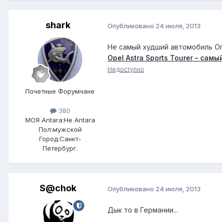
shark
Опубликовано
24 июля, 2013
Не самый худший автомобиль О
Opel Astra Sports Tourer – са
Недоступно
Почетные Форумчане
380
МОЯ Antara:
Не Antara
Пол:
мужской
Город:
Санкт-
Петербург.
S@chok
Опубликовано
24 июля, 2013
Дык то в Германии...