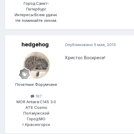
Город:
Санкт-
Петербург
Интересы:
Всем удачи.
Не поминайте лихом.
hedgehog
Опубликовано
5 мая, 2013
Христос Воскресе!
Почетные Форумчане
187
МОЯ Antara:
C145 3.0
AT6 Cosmo
Пол:
мужской
Город:
МО
г.Красногорск