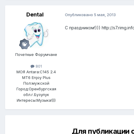
Dental
Опубликовано
5 мая, 2013
С праздником!)))
http://s7.rimg.
Почетные Форумчане
801
МОЯ Antara:
C145 2.4
MT6 Enjoy Plus
Пол:
мужской
Город:
Оренбургская
обл.г.Бузулук
Интересы:
Музыка!)))
Для публикации 