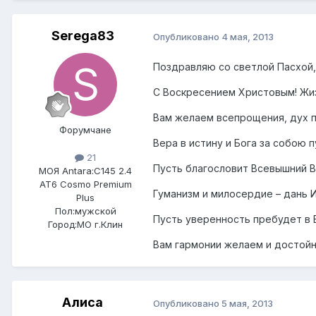
Serega83
Опубликовано
4 мая, 2013
Поздравляю со светлой Пасхой,
С Воскресением Христовым! Жиз
Вам желаем всепрощения, дух 
Форумчане
Вера в истину и Бога за собою п
21
Пусть благословит Всевышний В
МОЯ Antara:
C145 2.4
AT6 Cosmo Premium
Гуманизм и милосердие – дань И
Plus
Пол:
мужской
Пусть уверенность пребудет в 
Город:
МО г.Клин
Вам гармонии желаем и достойн
Алиса
Опубликовано
5 мая, 2013