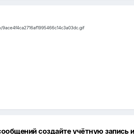
info/9ace4f4ca2716af1995466c14c3a03dc.gif
сообщений создайте учётную запись и