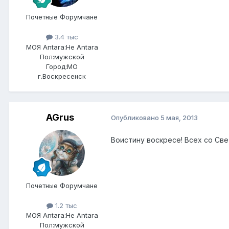
Почетные Форумчане
3.4 тыс
МОЯ Antara:
Не Antara
Пол:
мужской
Город:
МО
г.Воскресенск
AGrus
Опубликовано
5 мая, 2013
Воистину воскресе! Всех со Св
Почетные Форумчане
1.2 тыс
МОЯ Antara:
Не Antara
Пол:
мужской