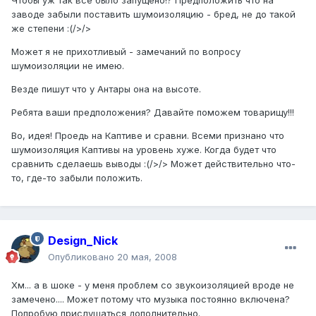
Чтобы уж так все было запущено!? Предположить что на
заводе забыли поставить шумоизоляцию - бред, не до такой
же степени :(/>/>
Может я не прихотливый - замечаний по вопросу
шумоизоляции не имею.
Везде пишут что у Антары она на высоте.
Ребята ваши предположения? Давайте поможем товарищу!!!
Во, идея! Проедь на Каптиве и сравни. Всеми признано что
шумоизоляция Каптивы на уровень хуже. Когда будет что
сравнить сделаешь выводы :(/>/> Может действительно что-
то, где-то забыли положить.
Design_Nick
Опубликовано
20 мая, 2008
Хм... а в шоке - у меня проблем со звукоизоляцией вроде не
замечено.... Может потому что музыка постоянно включена?
Попробую прислушаться дополнительно.