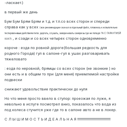
-ласкает.)
в первый же день
Бум Бум Брям Брям и т.д. и т.п.со всех сторон и спереди
справа как у всех
( все рекомендации скачал в отдельный файл, готовлюсь к испытательно
тестировочнвым действиям типа: дергать, слушать, заворачивать саморезы где ни попадя ?А С ГАРАНТИЕЙ
, и сзади и со всех четырех сторон одновременно
КАК?)
короче : езда по ровной дороге(большая редкость для
родного Города) гул в салоне-гул в ушах разговаривать
тяжеловато
: езда по неровной, брямцы со всех сторон (не звонкие ) но
они есть и в общем то при (для меня) приемлемой настройке
подвески
снижают удовольствие практически до нуля
Но что меня просто ввело в ступор: проезжая по луже, я
невольно в испуге посмотрел вниз, показалось что вода из
под колеса стучится уже где то в салоне авто а не в локер.
С Л Ы Ш И М О С Т Ь И Д Е А Л Ь Н А Я !!!!!!!!!!!!!!!!!!!!!!!!!!!!!!!!!!!!!!!