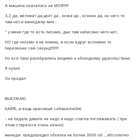
А машина оказалась не МОЯ!!!!!!
3,2 да, автомат да,цвет да , кожа да , ксенон да, но чего то
там нет и менеджер мне :
" у меня где то есть письмо, дык там написано чего нет,
НО где письмо я не помню, а если вдруг вспомню то
перезвоню сей секунд!!!!!!!!!
Но все таки разобрались видимо к обоюдному удовольствию
Я купил
Он продал
ВЫЕЗЖАЮ
КАЙФ, и ведь красивый собака(любя)
- на педаль давить не надо а надо слегка поглаживать ( при
этом стараться очень нежно)
менедж. предупредил обкатка не более 3000 об. , абсолютно