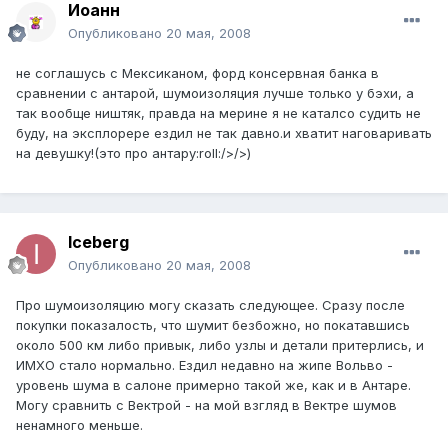
Иоанн
Опубликовано
20 мая, 2008
не соглашусь с Мексиканом, форд консервная банка в
сравнении с антарой, шумоизоляция лучше только у бэхи, а
так вообще ништяк, правда на мерине я не каталсо судить не
буду, на эксплорере ездил не так давно.и хватит наговаривать
на девушку!(это про антару:roll:/>/>)
Iceberg
Опубликовано
20 мая, 2008
Про шумоизоляцию могу сказать следующее. Сразу после
покупки показалость, что шумит безбожно, но покатавшись
около 500 км либо привык, либо узлы и детали притерлись, и
ИМХО стало нормально. Ездил недавно на жипе Вольво -
уровень шума в салоне примерно такой же, как и в Антаре.
Могу сравнить с Вектрой - на мой взгляд в Вектре шумов
ненамного меньше.