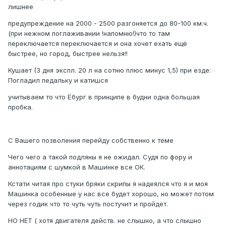
лишнее
предупреждение на 2000 - 2500 разгоняется до 80-100 км.ч.
(при нежном поглаживании !напомню!)что то там
переключается переключается и она хочет ехать ещё
быстрее, но город, быстрее нельзя!!
Кушает (3 дня экспл. 20 л на сотню плюс минус 1,5) при езде:
Погладил педальку и катишся
учитываем то что Ёбург в принципе в будни одна большая
пробка.
С Вашего позволения перейду собственно к теме
Чего чего а такой подляны я не ожидал. Судя по фору и
аннотациям с шумкой в Машинке все ОК.
Кстати читая про стуки бряки скрипы я надеялся что я и моя
Машинка особенные у нас все будет хорошо, но может потом
через годик что то чуть чуть постучит и пройдет.
НО НЕТ ( хотя двигателя действ. не слышно, а что слышно