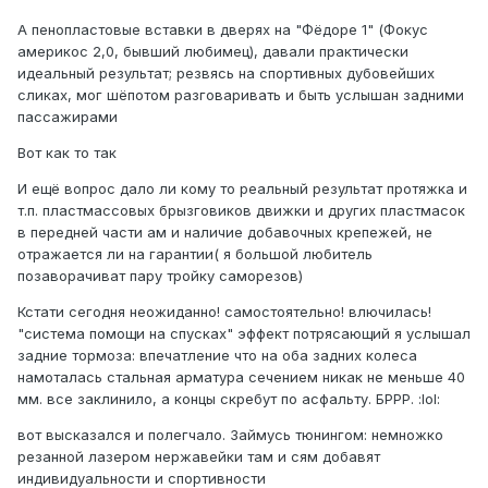
А пенопластовые вставки в дверях на "Фёдоре 1" (Фокус
америкос 2,0, бывший любимец), давали практически
идеальный результат; резвясь на спортивных дубовейших
сликах, мог шёпотом разговаривать и быть услышан задними
пассажирами
Вот как то так
И ещё вопрос дало ли кому то реальный результат протяжка и
т.п. пластмассовых брызговиков движки и других пластмасок
в передней части ам и наличие добавочных крепежей, не
отражается ли на гарантии( я большой любитель
позаворачиват пару тройку саморезов)
Кстати сегодня неожиданно! самостоятельно! влючилась!
"система помощи на спусках" эффект потрясающий я услышал
задние тормоза: впечатление что на оба задних колеса
намоталась стальная арматура сечением никак не меньше 40
мм. все заклинило, а концы скребут по асфальту. БРРР. :lol:
вот высказался и полегчало. Займусь тюнингом: немножко
резанной лазером нержавейки там и сям добавят
индивидуальности и спортивности