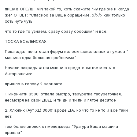
пишу в ОПЕЛЬ : VIN такой то, хоть скажите "ну где же и когда
же" ОТВЕТ: "Спасибо за Ваше обращение, :(/>/> как только
хоть чуть чуть
что то где то узнаем, сразу сразу сообщим" и все.
ТОСКА ВСЕЛЕНСКАЯ.
Пока ждал почитывал форум волосы шевелились от ужаса "
машина одна большая проблемма"
Начали закрадыватся мысли о предательстве мечты о
Антарюшечке.
пришло в голову 2 варианта
1. Инфинити 3500: отпала быстро, табуретка табуреточная,
несмотря на свои ДВД, и ти ди и ти пи и пятое десятое
2. Хлюпик (Аут XL) 3000: вроде ДА, но что то не то и все таки
нет,
тем более звонок от менеджера "Ура ура Ваша машина
пришла"