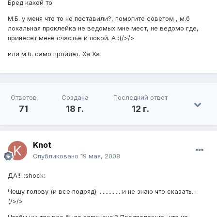
Бред какой то
М.Б. у меня что то не поставили?, помогите советом , м.б
локальная проклейка не ведомых мне мест, не ведомо где,
принесет мене счастье и покой. А :(/>/>
или м.б. само пройдет. Ха Ха
Ответов
Создана
Последний ответ
71
18 г.
12 г.
Knot
Опубликовано
19 мая, 2008
ДА!!! :shock:
Чешу голову (и все подряд) ............... и не знаю что сказать. :
(/>/>