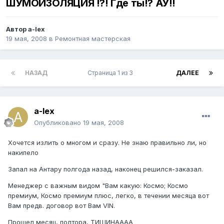
ШУМОИЗОЛЯЦИЯ !?! Где ты!? АУ!!
Автор
a-lex
19 мая, 2008
в
Ремонтная мастерская
НАЗАД
Страница 1 из 3
ДАЛЕЕ
a-lex
Опубликовано
19 мая, 2008
Хочется излить о многом и сразу. Не знаю правильно ли, но
накипело
Запал на Антару полгода назад, наконец решился-заказал.
Менеджер с важным видом "Вам какую: Космо; Космо
премиум, Космо премиум плюс, легко, в течении месяца вот
Вам предв. договор вот Вам VIN.
Прошел месяц, полтора, ТИШИНАААА