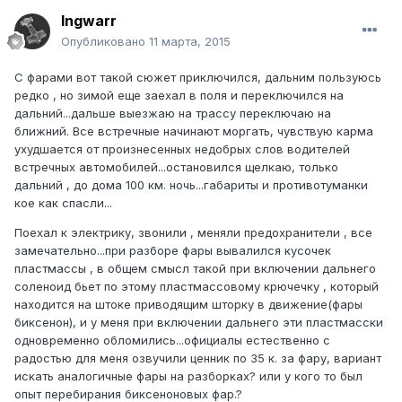
Ingwarr
Опубликовано
11 марта, 2015
С фарами вот такой сюжет приключился, дальним пользуюсь
редко , но зимой еще заехал в поля и переключился на
дальний...дальше выезжаю на трассу переключаю на
ближний. Все встречные начинают моргать, чувствую карма
ухудшается от произнесенных недобрых слов водителей
встречных автомобилей...остановился щелкаю, только
дальний , до дома 100 км. ночь...габариты и противотуманки
кое как спасли...
Поехал к электрику, звонили , меняли предохранители , все
замечательно...при разборе фары вывалился кусочек
пластмассы , в общем смысл такой при включении дальнего
соленоид бьет по этому пластмассовому крючечку , который
находится на штоке приводящим шторку в движение(фары
биксенон), и у меня при включении дальнего эти пластмасски
одновременно обломились...официалы естественно с
радостью для меня озвучили ценник по 35 к. за фару, вариант
искать аналогичные фары на разборках? или у кого то был
опыт перебирания биксеноновых фар.?