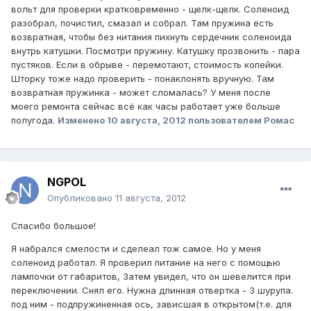
вольт для проверки кратковременно - щелк-щелк. Соленоид
разобрал, почистил, смазал и собрал. Там пружина есть
возвратная, чтобы без нитания пихнуть сердечник соленоида
внутрь катушки. Посмотри пружину. Катушку прозвонить - пара
пустяков. Если в обрыве - перемотают, стоимость копейки.
Шторку тоже надо проверить - понаклонять вручную. Там
возвратная пружинка - может сломалась? У меня после
моего ремонта сейчас всё как часы работает уже больше
полугода.
Изменено
10 августа, 2012
пользователем Ромас
NGPOL
Опубликовано
11 августа, 2012
Спасибо большое!
Я набрался смелости и сделеал тож самое. Но у меня
соленоид работал. Я проверил питание на него с помощью
лампочки от габаритов, Затем увидел, что он шевелится при
переключении. Снял его. Нужна длинная отвертка - 3 шурупа.
под ним - подпружиненная ось, зависшая в открытом(т.е. для