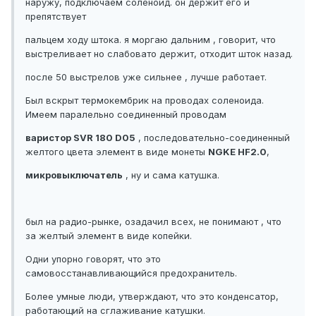
наружу, подключаем соленоид. он держит его и
препятствует
пальцем ходу штока. я моргаю дальним , говорит, что
выстреливает но слабовато держит, отходит шток назад.
после 50 выстрелов уже сильнее , лучше работает.
Был вскрыт термокембрик на проводах соленоида.
Имеем паралельно соединенный проводам
варистор SVR 180 D05
, последовательно-соединенный
желтого цвета элемент в виде монеты
NGKE HF2.0
,
микровыключатель
, ну и сама катушка.
был на радио-рынке, озадачил всех, не понимают , что
за желтый элемент в виде копейки.
Одни упорно говорят, что это
самовосстанавливающийся предохранитель.
Более умные люди, утверждают, что это конденсатор,
работающий на сглаживание катушки.