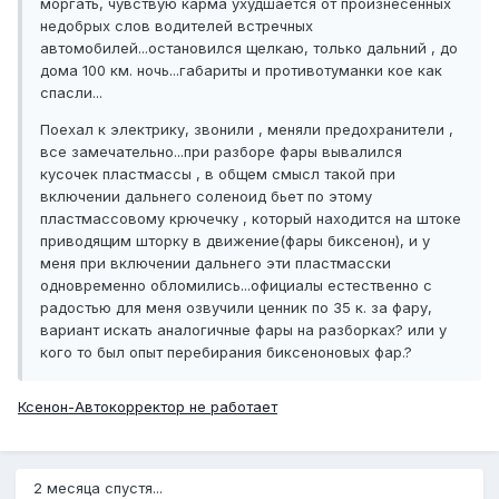
моргать, чувствую карма ухудшается от произнесенных
недобрых слов водителей встречных
автомобилей...остановился щелкаю, только дальний , до
дома 100 км. ночь...габариты и противотуманки кое как
спасли...
Поехал к электрику, звонили , меняли предохранители ,
все замечательно...при разборе фары вывалился
кусочек пластмассы , в общем смысл такой при
включении дальнего соленоид бьет по этому
пластмассовому крючечку , который находится на штоке
приводящим шторку в движение(фары биксенон), и у
меня при включении дальнего эти пластмасски
одновременно обломились...официалы естественно с
радостью для меня озвучили ценник по 35 к. за фару,
вариант искать аналогичные фары на разборках? или у
кого то был опыт перебирания биксеноновых фар.?
Ксенон-Автокорректор не работает
2 месяца спустя...