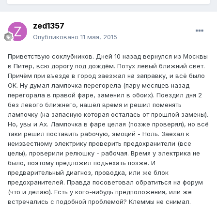
zed1357
Опубликовано
11 мая, 2015
Приветствую соклубников. Дней 10 назад вернулся из Москвы
в Питер, всю дорогу под дождём. Потух левый ближний свет.
Причём при въезде в город заезжал на заправку, и всё было
ОК. Ну думал лампочка перегорела (пару месяцев назад
перегорала в правой фаре, заменил в обоих). Поездил дня 2
без левого ближнего, нашёл время и решил поменять
лампочку (на запасную которая осталась от прошлой замены).
Но, увы и Ах. Лампочка в фаре целая (позже проверял), но всё
таки решил поставить рабочую, эмоций - Ноль. Заехал к
неизвестному электрику проверить предохранители (все
целы), проверили релюшку - рабочая. Время у электрика не
было, поэтому предложил подъехать позже. И
предварительный диагноз, проводка, или же блок
предохранителей. Правда посоветовал обратиться на форум
(что и делаю). Есть у кого-нибудь предположения, или же
встречались с подобной проблемой? Клеммы не снимал.