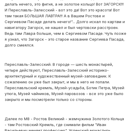
делать нечего, это фигня, а не золотое кольцо! Вот ЗАГОРСК!!!
И Переславль-Залесский - вот это да! Вот это красота! Вот
там такая БОЛЬШАЯ ЛАВТРА!!! А в Вашем Ростове и
Сергиевом Пасаде делать нечего!"... Долго искал по картам и
навигатору Загорск, не нашел и был чертовски расстроен.
Ведь там Лавра больше, чем в Сергиевом Пасаде. Чуть позже
я узнал, что Загорск - это старое название Сергиева Пасада,
долго смеялся.
Переславль-Залесский. В городе — шесть монастырей,
четыре действуют, Переславль-Залесский историко-
архитектурный и художественный музей-заповедник. К
сожалению он уже был закрыт, и мы в него не попали.
Переславльский кремль, Музей-усадьба, Ботик Петра, Музей
утюга, Музей чайников, Музей паровозов - все это уже было
закрыто и мы посмотрели только со стороны.
Далее по М8 - Ростов Великий - жемчужина Золотого Кольца
- там Ростовский Кремль, где снимали фильм "Иван
Васильевич меняет профессию". Успенский монастырь,