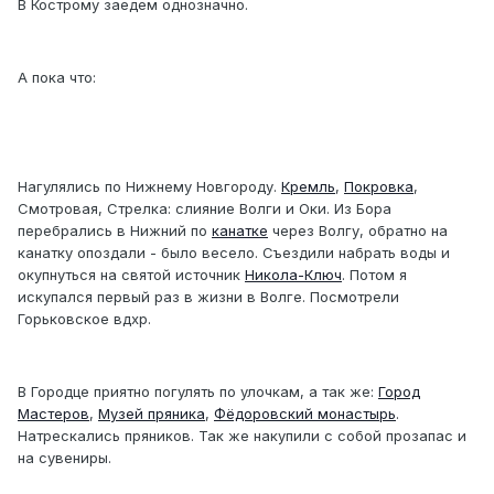
В Кострому заедем однозначно.
А пока что:
Нагулялись по Нижнему Новгороду.
Кремль
,
Покровка
,
Смотровая, Стрелка: слияние Волги и Оки. Из Бора
перебрались в Нижний по
канатке
через Волгу, обратно на
канатку опоздали - было весело. Съездили набрать воды и
окупнуться на святой источник
Никола-Ключ
. Потом я
искупался первый раз в жизни в Волге. Посмотрели
Горьковское вдхр.
В Городце приятно погулять по улочкам, а так же:
Город
Мастеров
,
Музей пряника
,
Фёдоровский монастырь
.
Натрескались пряников. Так же накупили с собой прозапас и
на сувениры.