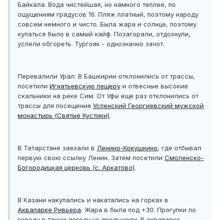
Байкала. Вода чистейшая, но намного теплее, по
ощущениям градусов 16. Пляж платный, поэтому народу
совсем немного и чисто. Была жара и солнце, поэтому
купаться было в самый кайф. Позагорали, отдохнули,
успели обгореть. Тургояк - однозначно зачот.
Перевалили Урал. В Башкирии отклонились от трассы,
посетили
Игнатьевскую пещеру
и отвесные высокие
скальники на реке Сим. От Уфы еще раз отклонились от
трассы для посещения
Успенский Георгиевский мужской
монастырь (Святые Кустики)
.
В Татарстане заехали в
Ленино-Кокушкино
, где отбывал
первую свою ссылку Ленин. Затем посетили
Смоленско-
Богородицкая церковь (с. Аркатово)
.
В Казани накупались и накатались на горках в
Аквапарке Ривьера
. Жара в была под +30. Прогулки по
городу в такую погоду не прельщали. В аквапарке