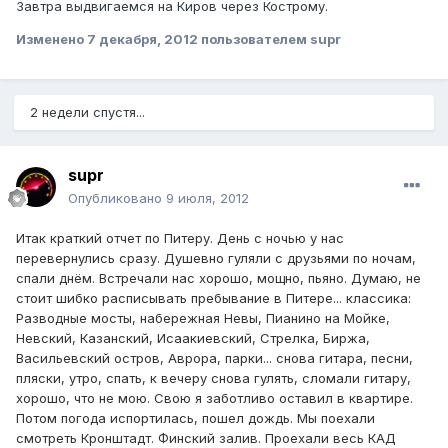
Завтра выдвигаемся на Киров через Кострому.
Изменено
7 декабря, 2012
пользователем supr
2 недели спустя...
supr
Опубликовано
9 июля, 2012
Итак краткий отчет по Питеру. День с ночью у нас
перевернулись сразу. Душевно гуляли с друзьями по ночам,
спали днём. Встречали нас хорошо, мощно, пьяно. Думаю, не
стоит шибко расписывать пребывание в Питере... классика:
Разводные мосты, набережная Невы, Пианино
на Мойке
,
Невский, Казанский, Исаакиевский
, Стрелка, Биржа,
Васильевский остров, Аврора, парки... снова гитара, песни,
пляски, утро, спать, к вечеру снова гулять, сломали гитару,
хорошо, что не мою. Свою я заботливо оставил в квартире.
Потом погода испортилась, пошел дождь. Мы поехали
смотреть Кронштадт. Финский залив. Проехали весь КАД