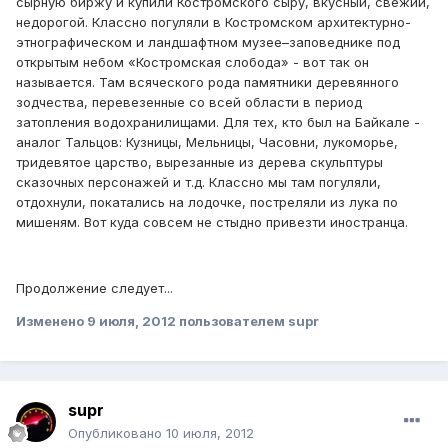
сырную биржу и купили Костромского сыру, вкусный, свежий,
недорогой. Классно погуляли в Костромском архитектурно-
этнографическом и ландшафтном музее–заповеднике под
открытым небом «Костромская слобода» - вот так он
называется. Там всяческого рода памятники деревянного
зодчества, перевезенные со всей области в период
затопления водохранилищами. Для тех, кто был на Байкале -
аналог Тальцов: Кузницы, Мельницы, Часовни, лукоморье,
тридевятое царство, вырезанные из дерева скульптуры
сказочных персонажей и т.д. Классно мы там погуляли,
отдохнули, покатались на лодочке, постреляли из лука по
мишеням. Вот куда совсем не стыдно привезти иностранца.
Продолжение следует...
Изменено
9 июля, 2012
пользователем supr
supr
Опубликовано
10 июля, 2012