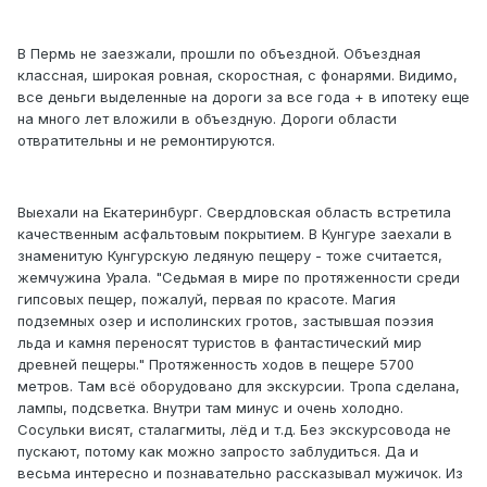
В Пермь не заезжали, прошли по объездной. Объездная
классная, широкая ровная, скоростная, с фонарями. Видимо,
все деньги выделенные на дороги за все года + в ипотеку еще
на много лет вложили в объездную. Дороги области
отвратительны и не ремонтируются.
Выехали на Екатеринбург. Свердловская область встретила
качественным асфальтовым покрытием. В Кунгуре заехали в
знаменитую Кунгурскую ледяную пещеру - тоже считается,
жемчужина Урала. "Седьмая в мире по протяженности среди
гипсовых пещер, пожалуй, первая по красоте. Магия
подземных озер и исполинских гротов, застывшая поэзия
льда и камня переносят туристов в фантастический мир
древней пещеры." Протяженность ходов в пещере 5700
метров. Там всё оборудовано для экскурсии. Тропа сделана,
лампы, подсветка. Внутри там минус и очень холодно.
Сосульки висят, сталагмиты, лёд и т.д. Без экскурсовода не
пускают, потому как можно запросто заблудиться. Да и
весьма интересно и познавательно рассказывал мужичок. Из