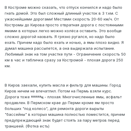
В Костроме можно сказать, что отпуск кончился и надо было
гнать домой. Это был сложный длинный участок в 3 т.км. С
ужаснейшими дорогами! Местами скорость 20-60 км/ч. От
Костромы до Кирова просто отвратная дорога с постоянными
ямами в которых легко можно колёса оставить. Это вообще
сложно дорогой назвать. Я грязно ругался, но надо было
ехать. Причем надо было ехать и ночью, а ямы плохо видно. Я
думал машина рассыпется, а она выдержала испытание.
Любимый знак на том участке пути - Ограничение скорость 50
км в час и табличка сразу за Костромой - плохая дорога 250
км.
В Киров заехали, купить масла и фильтр для машины. Город
Киров ничем не впечатлил. Потом на Пермь взяли курс.
Дорога тоже
*****ц
- плохая. Многочисленные ямы, асфальт
продавлен. В Пермском крае до Перми кроме ям просто
больших "под колесо", для ремонта дороги вырыты
"бассейны" в которых машина полностью поместится, причем
предупреждающий знак будет стоять за пару метров перед
траншеей. (Фотка есть)