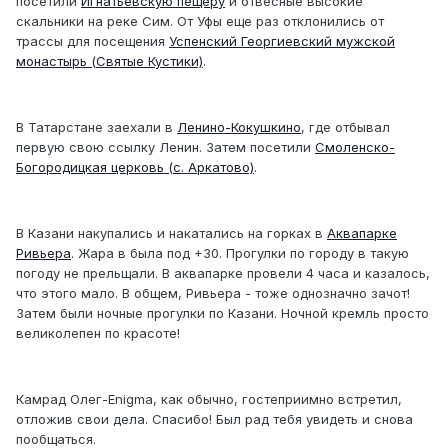
посетили
Игнатьевскую пещеру
и отвесные высокие
скальники на реке Сим. От Уфы еще раз отклонились от
трассы для посещения
Успенский Георгиевский мужской
монастырь (Святые Кустики)
.
В Татарстане заехали в
Ленино-Кокушкино
, где отбывал
первую свою ссылку Ленин. Затем посетили
Смоленско-
Богородицкая церковь (с. Аркатово)
.
В Казани накупались и накатались на горках в
Аквапарке
Ривьера
. Жара в была под +30. Прогулки по городу в такую
погоду не прельщали. В аквапарке провели 4 часа и казалось,
что этого мало. В общем, Ривьера - тоже однозначно зачот!
Затем были ночные прогулки по Казани. Ночной кремль просто
великолепен по красоте!
Камрад Олег-Enigma, как обычно, гостеприимно встретил,
отложив свои дела. Спасибо! Был рад тебя увидеть и снова
пообщаться.