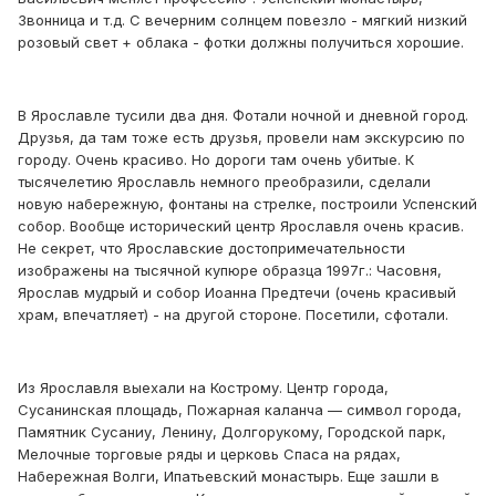
Звонница и т.д. С вечерним солнцем повезло - мягкий низкий
розовый свет + облака - фотки должны получиться хорошие.
В Ярославле тусили два дня. Фотали ночной и дневной город.
Друзья, да там тоже есть друзья, провели нам экскурсию по
городу. Очень красиво. Но дороги там очень убитые. К
тысячелетию Ярославль немного преобразили, сделали
новую набережную, фонтаны на стрелке, построили Успенский
собор. Вообще исторический центр Ярославля очень красив.
Не секрет, что Ярославские достопримечательности
изображены на тысячной купюре образца 1997г.: Часовня,
Ярослав мудрый и собор Иоанна Предтечи (очень красивый
храм, впечатляет) - на другой стороне. Посетили, сфотали.
Из Ярославля выехали на Кострому. Центр города,
Сусанинская площадь, Пожарная каланча — символ города,
Памятник Сусаниу, Ленину, Долгорукому, Городской парк,
Мелочные торговые ряды и церковь Спаса на рядах,
Набережная Волги, Ипатьевский монастырь. Еще зашли в