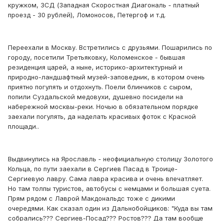
кружком, ЗСД (Западная Скоростная Диагональ - платный
проезд - 30 рублей), Ломоносов, Петергоф и т.д.
Переехали в Москву. Встретились с друзьями. Пошарились по
городу, посетили Третьяковку, Коломенское - бывшая
резиденция царей, а ныне, историко-архитектурный и
природно-ландшафтный музей-заповедник, в котором очень
приятно погулять и отдохнуть. Поели блинчиков с сыром,
попили Суздальской медовухи, душевно посидели на
набережной москвы-реки. Ночью в обязательном порядке
заехали погулять, да наделать красивых фоток с Красной
площади..
Выдвинулись на Ярославль - неофициальную столицу Золотого
Кольца, по пути заехали в Сергиев Пасад в Троице-
Сергиевую лавру. Сама лавра красива и очень впечатляет.
Но там толпы туристов, автобусы с немцами и большая суета.
Прям рядом с Лаврой Макдональдс тоже с дикими
очередями. Как сказал один из Дальнобойщиков: "Куда вы там
собрались??? Сергиев-Посад??? Ростов??? Да там вообще