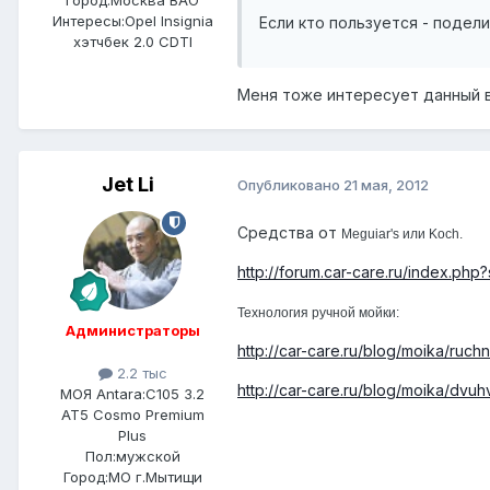
Интересы:
Opel Insignia
Если кто пользуется - подел
хэтчбек 2.0 CDTI
Меня тоже интересует данный в
Jet Li
Опубликовано
21 мая, 2012
Средства от
Meguiar's или Koch.
http://forum.car-care.ru/index.ph
Технология ручной мойки:
Администраторы
http://car-care.ru/blog/moika/ruchn
2.2 тыс
http://car-care.ru/blog/moika/dv
МОЯ Antara:
C105 3.2
AT5 Cosmo Premium
Plus
Пол:
мужской
Город:
МО г.Мытищи