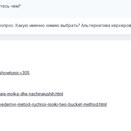
итесь чем?
опрос. Какую именно химию выбрать? Альтернатива керхеров
p?showtopic=305
aja-mojka-dlja-nachinajushih.html
uhvedernyj-metod-ruchnoj-mojki-two-bucket-method.html