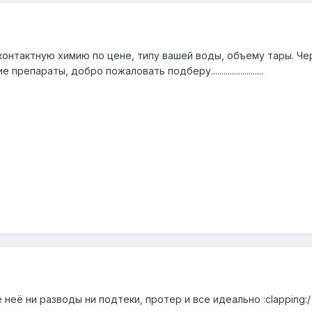
онтактную химию по цене, типу вашей воды, объему тары. Чер
епараты, добро пожаловать подберу.........................
неё ни разводы ни подтеки, протер и все идеально :clapping:/>/