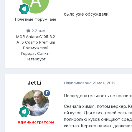
было уже обсуждали.
Почетные Форумчане
2.2 тыс
МОЯ Antara:
C105 3.2
AT5 Cosmo Premium
Пол:
мужской
Город:
г. Санкт-
Петербург
Jet Li
Опубликовано
21 мая, 2012
Последовательность не правиль
Сначала химия, потом керхер. К
ей кузов. Для этих целей есть
полиролью кузов очищают средс
Администраторы
кистью. Керхер на мин. давлени