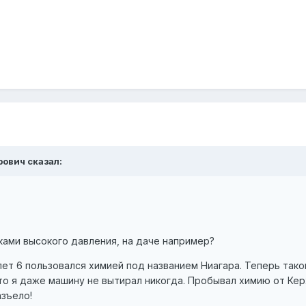
рович сказал:
ками высокого давления, на даче например?
лет 6 пользовался химией под названием Ниагара. Теперь тако
 то я даже машину не вытирал никогда. Пробывал химию от Кер
азъело!