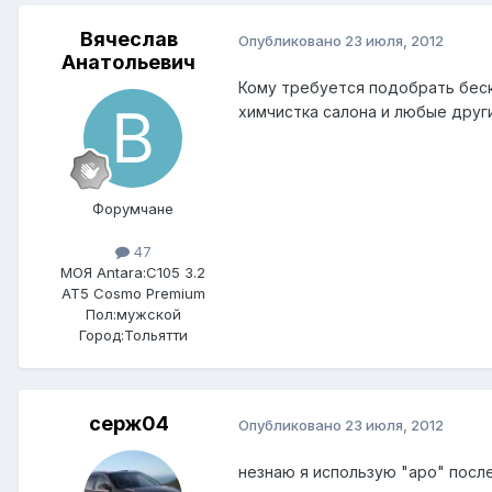
Вячеслав
Опубликовано
23 июля, 2012
Анатольевич
Кому требуется подобрать беск
химчистка салона и любые другие пр
Форумчане
47
МОЯ Antara:
C105 3.2
AT5 Cosmo Premium
Пол:
мужской
Город:
Тольятти
серж04
Опубликовано
23 июля, 2012
незнаю я использую "аро" после 