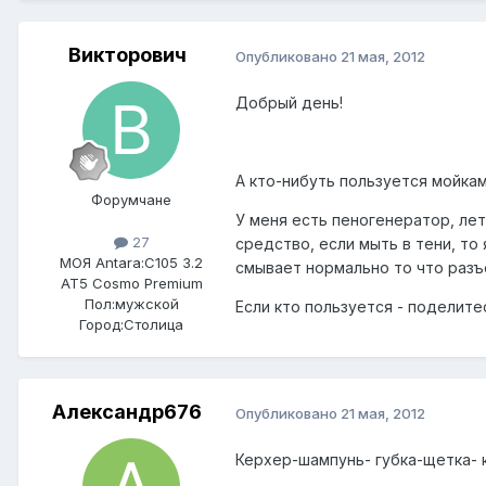
Викторович
Опубликовано
21 мая, 2012
Добрый день!
А кто-нибуть пользуется мойка
Форумчане
У меня есть пеногенератор, лет
27
средство, если мыть в тени, то
МОЯ Antara:
C105 3.2
смывает нормально то что разъ
AT5 Cosmo Premium
Пол:
мужской
Если кто пользуется - поделите
Город:
Столица
Александр676
Опубликовано
21 мая, 2012
Керхер-шампунь- губка-щетка- 