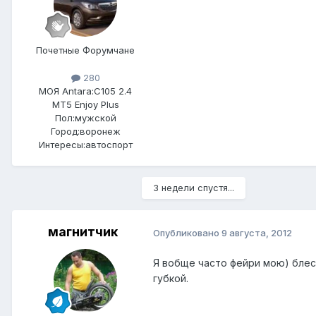
Почетные Форумчане
280
МОЯ Antara:
C105 2.4
MT5 Enjoy Plus
Пол:
мужской
Город:
воронеж
Интересы:
автоспорт
3 недели спустя...
магнитчик
Опубликовано
9 августа, 2012
Я вобще часто фейри мою) блест
губкой.