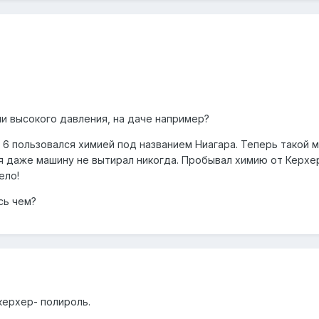
ми высокого давления, на даче например?
 6 пользовался химией под названием Ниагара. Теперь такой м
 я даже машину не вытирал никогда. Пробывал химию от Керхер
ело!
сь чем?
керхер- полироль.