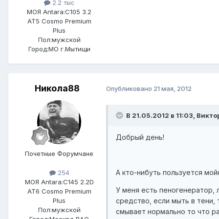
2.2 тыс
МОЯ Antara:
C105 3.2
AT5 Cosmo Premium
Plus
Пол:
мужской
Город:
МО г.Мытищи
Никола88
Опубликовано
21 мая, 2012
В 21.05.2012 в 11:03, Викто
Добрый день!
Почетные Форумчане
А кто-нибуть пользуется мой
254
МОЯ Antara:
C145 2.2D
У меня есть пеногенератор, 
AT6 Cosmo Premium
средство, если мыть в тени,
Plus
Пол:
мужской
смывает нормально то что р
Город:
Москва ВАО