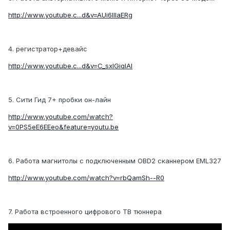
http://www.youtube.c...d&v=AUi6lIlaERg
4. регистратор+девайс
http://www.youtube.c...d&v=C_sxlGiqIAI
5. Сити Гид 7+ пробки он-лайн
http://www.youtube.com/watch?
v=0PS5eE6EEeo&feature=youtu.be
6. Работа магнитолы с подключенным OBD2 сканнером EML327
http://www.youtube.com/watch?v=rbQamSh--R0
7. Работа встроенного цифрового ТВ тюннера