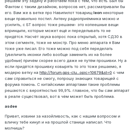
решаем эту задачу и работаем пока с тем, что есть. Был бы
Фантом с таким дизайном, вопросов нет, рассматривали бы
его. Вам же в ветке про Навипилот товарищ
leon
некоторые
вещи правильно постил. Антену радиоприёмника можно и
усилить, с БТ вопрос тоже решаем- это копеешные вещи
впринцыпе, которые может ещё и переделывать то не
придётся. Насчёт звука вопрос пока открытый, хотя СД30 в
этом сегменте, тоже не монстр. Про меню аппарата я Вам
тоже уже писал. Его тоже можно под себя переделать
(увеличить иконки либо вообще заменить их на более
удобные) причём скорее всего даже не путём прошивки. Ну а
если придётся прошивку ковырять то это тоже решаемо, я
модерю ветку на
http://forum.gps-clu...opic=10679&st=0
с чем
сам справиться не смогу, попрошу знающих товарищей с
форума помочь. С китайскими аппартами такие проблемы
решаются с вероятностью 99,9%. главное, что бы сам аппарат
в реале существовал, вот в чём может быть проблема.
asdee
Привет, извини за назойливость, как с нашим вопросом и
вличку тебе кинул и на прошлой станице написал. Что
молчишь?