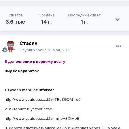
Ответов
Создана
Последний ответ
3.6 тыс
14 г.
1 г.
Стасян
Опубликовано
18 мая, 2012
В дополнение к первому посту
Видео наработок
1. Golden menu от
Inforcer
http://www.youtube.c...d&v=TRqSGQM_ro0
2. Интернет в устройстве
http://www.youtube.c...d&v=mj_pHBXtMoE
3. Работа альтернативного меню и интернет через 3G модем