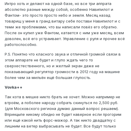
Интро хоть и делают на одной базе, но все три аппрата
абсолютно разные между собой, особенно Навипилот и
Фантом- это просто просто небо и земля. Месяц назад
товарищ у меня в гранд витару себе постави Навипилот и с
теми же проблемами, что вы написали повёз его обратно.
После он купил уже Фантом, катается с ним уже месяц, всем
доволен, всё его устраивает. Управление с руля и прочее всё
работоспособно.
P.S. Понятно что класного звука и отличной громкой связи в
этом аппарате не будет и глупо ждать чего то
сверхестественного, но и желтый экран даже не
показывающий регулятор громкости в 2012 году на машине
более чем за мильён ещё большая глупость.
Vovka++
Так кота в мешке никто брать не хочет. Можно например не
втроём, а поболее народу собрать скинуться по 2,500 руб.
(для Московского региона думаю данный вопрос решаем).
Впринцыпе никому обидно не будет наверное если прогорим
или ещё какой нить форс-мажор. А так никто двадцатку с
лишним на ветер выбрасывать не будет. Все будут только