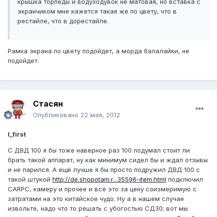
крышка торпеды и водуходувок не матовая, но вставка с
экранчиком мне кажется такая же по цвету, что в
рестайле, что в дорестайле.
Рамка экрана по цвету подойдет, а морда балалайки, не
подойдет.
Стасян
Опубликовано
22 мая, 2012
I_first
С ДВД 100 я бы тоже наверное раз 100 подумал стоит ли
брать такой аппарат, ну как минимум сидел бы и ждал отзывы
и не парился. А ещё лучше я бы просто подружил ДВД 100 с
такой штукой
http://de.shopotam.r...35596-item.html
подключил
CARPC, камеру и прочее и всё это за цену соизмеримую с
затратами на это китайское чудо. Ну а в нашем случае
извольте, надо что то решать с убогостью СД30; вот мы