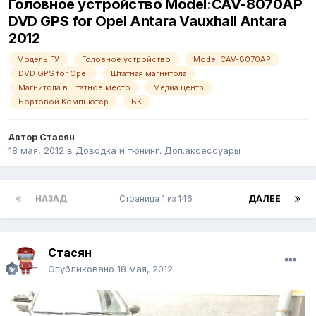
Головное устройство Model:CAV-8070AP
DVD GPS for Opel Antara Vauxhall Antara
2012
Модель ГУ
Головное устройство
Model:CAV-8070AP
DVD GPS for Opel
Штатная магнитола
Магнитола в штатное место
Медиа центр
Бортовой Компьютер
БК
Автор
Стасян
18 мая, 2012
в
Доводка и тюнинг. Доп.аксессуары
НАЗАД
Страница 1 из 146
ДАЛЕЕ
Стасян
Опубликовано
18 мая, 2012