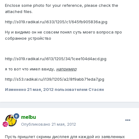
Enclose some photo for your reference, please check the
attached files.
http://s019.radikal.ru/i633/1205/c1/645fb905836a.jpg
Ну и видимо он не совсем понял суть моего вопроса про
собранное устройство
http://s019.radikal.ru/i613/1205/34/1cee104d4acd.jpg
я то вот что имел ввиду,
например
:
http://s53.radikal.ru/i139/1205/a2/8f9abb71eda7.jpg
Изменено
21 мая, 2012
пользователем Стасян
melbu
Опубликовано
21 мая, 2012
Пусть пришлет скрины дисплея для каждой из заявленных