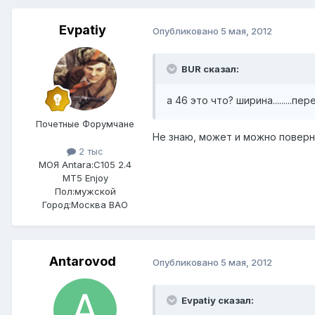
Evpatiy
Опубликовано
5 мая, 2012
BUR сказал:
а 46 это что? ширина.........
Почетные Форумчане
Не знаю, может и можно поверну
2 тыс
МОЯ Antara:
C105 2.4
MT5 Enjoy
Пол:
мужской
Город:
Москва ВАО
Antarovod
Опубликовано
5 мая, 2012
Evpatiy сказал: