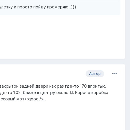
летку и просто пойду промеряю...)))
Автор
закрытой задней двери как раз где-то 170 впритык,
е-то 1.02, ближе к центру около 1.1. Короче коробка
ссовый мот) :good:/> .