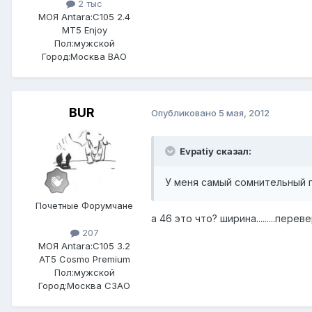
2 тыс
МОЯ Antara:
C105 2.4
MT5 Enjoy
Пол:
мужской
Город:
Москва ВАО
BUR
Опубликовано
5 мая, 2012
Evpatiy сказал:
У меня самый сомнительный п
Почетные Форумчане
а 46 это что? ширина.........пер
207
МОЯ Antara:
C105 3.2
AT5 Cosmo Premium
Пол:
мужской
Город:
Москва СЗАО