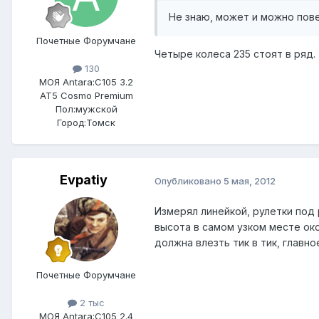
Не знаю, может и можно пове
Почетные Форумчане
Четыре колеса 235 стоят в ряд.
130
МОЯ Antara:
C105 3.2
AT5 Cosmo Premium
Пол:
мужской
Город:
Томск
Evpatiy
Опубликовано
5 мая, 2012
Измерял линейкой, рулетки под 
высота в самом узком месте окол
должна влезть тик в тик, главн
Почетные Форумчане
2 тыс
МОЯ Antara:
C105 2.4