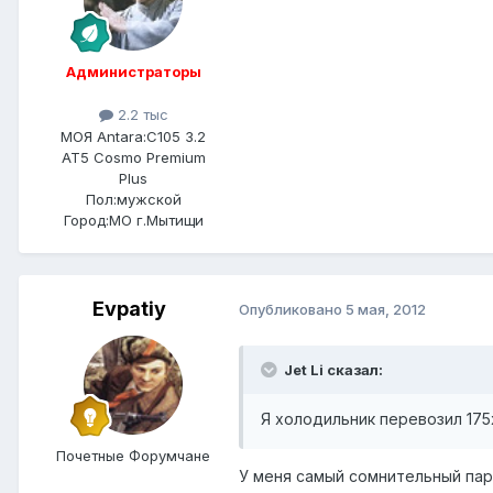
Администраторы
2.2 тыс
МОЯ Antara:
C105 3.2
AT5 Cosmo Premium
Plus
Пол:
мужской
Город:
МО г.Мытищи
Evpatiy
Опубликовано
5 мая, 2012
Jet Li сказал:
Я холодильник перевозил 175
Почетные Форумчане
У меня самый сомнительный пар