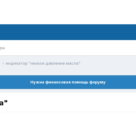
ры
й
индикатор "низкое давление масла"
Нужна финансовая помощь форуму
а"