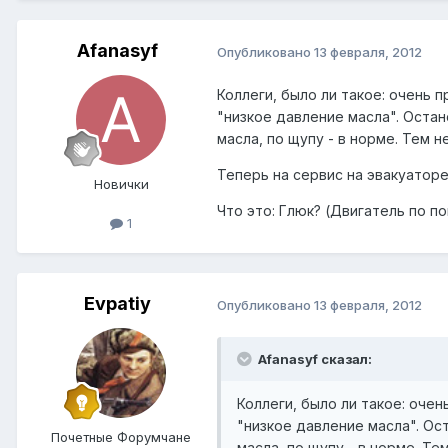
Afanasyf
Опубликовано
13 февраля, 2012
Коллеги, было ли такое: очень 
"низкое давление масла". Остан
масла, по щупу - в норме. Тем н
Теперь на сервис на эвакуатор
Новички
Что это: Глюк? (Двигатель по п
1
Evpatiy
Опубликовано
13 февраля, 2012
Afanasyf сказал:
Коллеги, было ли такое: очен
"низкое давление масла". Ос
Почетные Форумчане
масла, по щупу - в норме. Те