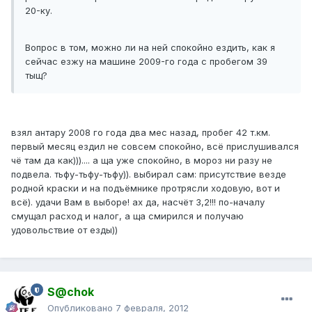
20-ку.
Вопрос в том, можно ли на ней спокойно ездить, как я
сейчас езжу на машине 2009-го года с пробегом 39
тыщ?
взял антару 2008 го года два мес назад, пробег 42 т.км.
первый месяц ездил не совсем спокойно, всё прислушивался
чё там да как))).... а ща уже спокойно, в мороз ни разу не
подвела. тьфу-тьфу-тьфу)). выбирал сам: присутствие везде
родной краски и на подъёмнике протрясли ходовую, вот и
всё). удачи Вам в выборе! ах да, насчёт 3,2!!! по-началу
смущал расход и налог, а ща смирился и получаю
удовольствие от езды))
S@chok
Опубликовано
7 февраля, 2012