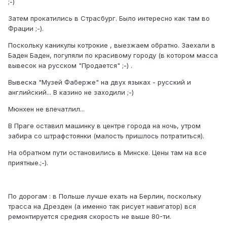
;-)
Затем прокатились в Страсбург. Было интересно как там во
Фрации ;-).
Поскольку каникулы котрокие , выезжаем обратно. Заехали в
Баден Баден, погуляли по красивому городу (в котором масса
вывесок на русском "Продается" ;-) .
Вывеска "Музей Фаберже" на двух языках - русский и
английский... В казино не заходили ;-)
Мюнхен не впечатлил...
В Праге оставил машинку в центре города на ночь, утром
забира со штрафстоянки (малость пришлось потратиться).
На обратном пути остановились в Минске. Цены там на все
приятные.;-).
По дорогам : в Польше лучше ехать на Берлин, поскольку
трасса на Дрезден (а именно так рисует навигатор) вся
ремонтируется средняя скорость не выше 80-ти.