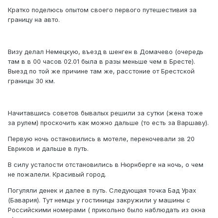
Кратко поделюсь опытом своего первого путешестивия за
границу на авто.
Визу делал Немецкую, въезд в шенген в Домачево (очередь
там в в 00 часов 02.01 была в разы меньше чем в Бресте).
Выезд по той же причине там же, расстоние от Брестской
границы 30 км.
Начитавшись советов бывалых решили за сутки (жена тоже
за рулем) проскочить как можно дальше (то есть за Варшаву).
Первую ночь остановились в мотеле, переночевали зв 20
Евриков и дальше в путь.
В силу усталости отстановились в Нюрнберге на ночь, о чем
не пожалели. Красивый город.
Погуляли денек и далее в путь. Следующая точка Бад Урах
(Бавария). Тут немцы у гостиницы закружили у машины с
Российскими номерами ( прикольно было наблюдать из окна