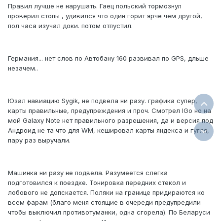
Правил лучше не нарушать. Гаец польский тормознул
проверил стопы , удивился что один горит ярче чем другой,
пол часа изучал доки. потом отпустил.
Германия... нет слов по Автобану 160 развивал по GPS, дльше
незачем..
Юзал навиацию Sygik, не подвела ни разу. графика супер,
карты правильные, предупреждения и проч. Смотрел IGo но на
мой Galaxy Note нет правильного разрешения, да и версия под
Андроид не та что для WM, кешировал карты яндекса и гугля,
пару раз выручали.
Машинка ни разу не подвела. Разумеется слегка
подготовился к поездке. Тонировка передних стекол и
лобового не допскается. Поляки на границе придираются ко
всем фарам (благо меня стоящие в очереди предупредили
чтобы выключил противотуманки, одна сгорела). По Беларуси