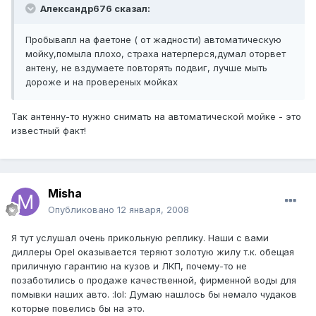
Александр676 сказал:
Пробывапл на фаетоне ( от жадности) автоматическую
мойку,помыла плохо, страха натерперся,думал оторвет
антену, не вздумаете повторять подвиг, лучше мыть
дороже и на провереных мойках
Так антенну-то нужно снимать на автоматической мойке - это
известный факт!
Misha
Опубликовано
12 января, 2008
Я тут услушал очень прикольную реплику. Наши с вами
диллеры Opel оказывается теряют золотую жилу т.к. обещая
приличную гарантию на кузов и ЛКП, почему-то не
позаботились о продаже качественной, фирменной воды для
помывки наших авто. :lol: Думаю нашлось бы немало чудаков
которые повелись бы на это.