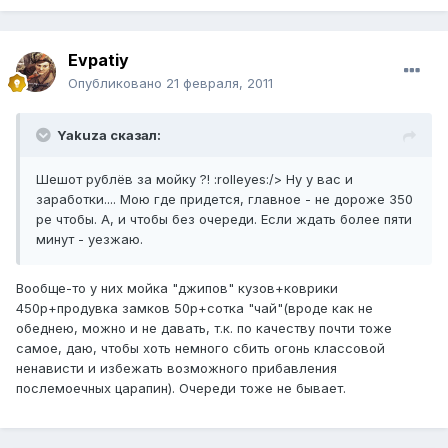
Evpatiy
Опубликовано
21 февраля, 2011
Yakuza сказал:
Шешот рублёв за мойку ?! :rolleyes:/> Ну у вас и
заработки.... Мою где придется, главное - не дороже 350
ре чтобы. А, и чтобы без очереди. Если ждать более пяти
минут - уезжаю.
Вообще-то у них мойка "джипов" кузов+коврики
450р+продувка замков 50р+сотка "чай"(вроде как не
обеднею, можно и не давать, т.к. по качеству почти тоже
самое, даю, чтобы хоть немного сбить огонь классовой
ненависти и избежать возможного прибавления
послемоечных царапин). Очереди тоже не бывает.