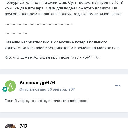
прикуривателя) для накачки шин. Суть: Ёмкость литров на 10. В
крышке два штуцера. Один для подачи сжатого воздуха. На
другой надеваем шланг для подачи воды к помывочной щётке.
................................................................................
..........................
Навеяно неприятностью в следствие потери большого
количества казначейских билетов и времени на мойках СПб.
Кто, что думает/слышал про такое "хау - ноу"? ;)/>
Александр676
Опубликовано
30 января, 2011
Если быстро, то несте, и качество неплохое.
747