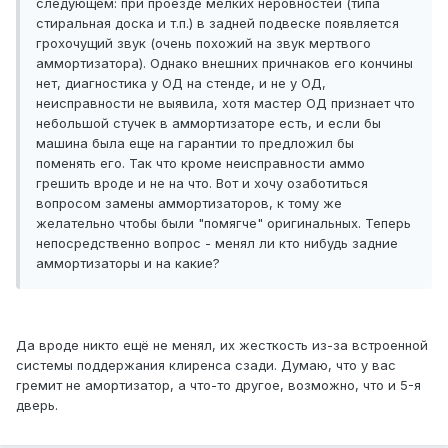
следующем: при проезде мелких неровностей (типа
стиральная доска и т.п.) в задней подвеске появляется
грохочущий звук (очень похожий на звук мертвого
аммортизатора). Однако внешних причнаков его кончины
нет, диагностика у ОД на стенде, и не у ОД,
неисправности не выявила, хотя мастер ОД признает что
небольшой стучек в аммортизаторе есть, и если бы
машина была еще на гарантии то предложил бы
поменять его. Так что кроме неисправности аммо
грешить вроде и не на что. Вот и хочу озаботиться
вопросом замены аммортизаторов, к тому же
желательно чтобы были "помягче" оригинальных. Теперь
непосредственно вопрос - менял ли кто нибудь задние
аммортизаторы и на какие?
Да вроде никто ещё не менял, их жесткость из-за встроенной
системы поддержания клиренса сзади. Думаю, что у вас
гремит не амортизатор, а что-то другое, возможно, что и 5-я
дверь.