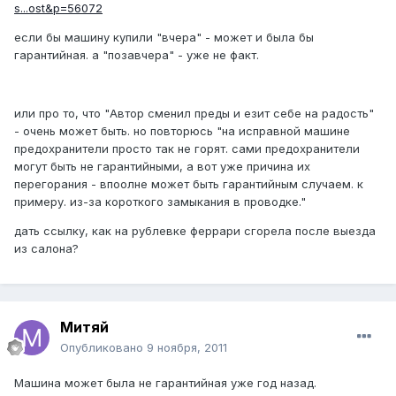
s...ost&p=56072
если бы машину купили "вчера" - может и была бы
гарантийная. а "позавчера" - уже не факт.
или про то, что "Автор сменил преды и езит себе на радость"
- очень может быть. но повторюсь "на исправной машине
предохранители просто так не горят. сами предохранители
могут быть не гарантийными, а вот уже причина их
перегорания - впоолне может быть гарантийным случаем. к
примеру. из-за короткого замыкания в проводке."
дать ссылку, как на рублевке феррари сгорела после выезда
из салона?
Митяй
Опубликовано
9 ноября, 2011
Машина может была не гарантийная уже год назад.