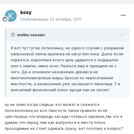
kosy
Опубликовано
23 октября, 2011
melbu сказал:
Я вот тут гуглю потихоньку, не одного случая с разрывом
капроновой ленты крепежа не нагуглил пока. Даже если
порвется, вероятнее всего цепь ударится о подкрылок
или о землю, имхо есно. Рваться ему в принципе не с
чего. Да и основное назначение девайса не
многокилометровые марш броски по пересеченной
местности, а вызволение уже засевшего папелаца. Т.е.
внезапный физический износ вроде как не грозит.
ну не знаю когда сядешь это может и скажется
положительно,но все таки есть такое правило если
чувствуешь что впереди засада готовься заранее,так что я
думаю что перед тем как выбраться в места плохо
проходимые их стоит одевать сразу, вот поэтому и вопрос?