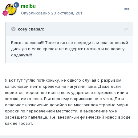
melbu
Опубликовано
23 октября, 2011
kosy сказал:
Вещь полезная!!! Только вот не повредит ли она колесный
диск да и если крепеж не выдержит можно и по порогу
садануть!!!
Я вот тут гуглю потихоньку, не одного случая с разрывом
капроновой ленты крепежа не нагуглил пока. Даже если
порвется, вероятнее всего цепь ударится о подкрылок или о
землю, имхо есно. Рваться ему в принципе не с чего. Да и
основное назначение девайса не многокилометровые марш
броски по пересеченной местности, а вызволение уже
засевшего папелаца. Т.е. внезапный физический износ вроде
как не грозит.