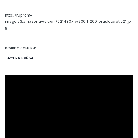
http://ruprom-
image.s3.amazonaws.com/2214807_w200_h200_brasletprotiv21.jp
g
Всякие ссылки:
Тест на Вайбе