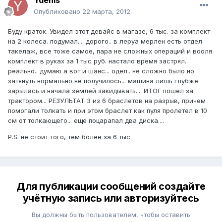
Ydenis
Опубликовано
22 марта, 2012
Буду краток. Увидел этот девайс в магазе, 6 тыс. за комплект
на 2 колеса. подумал.... дорого.. в леруа мерлен есть отдел
такелаж, все тоже самое, пара не сложных операций и вооля
комплект в руках за 1 тыс руб. настало время застрял..
реально.. думаю а вот и шанс... одел.. не сложно было но
затянуть нормально не получилось... машина лишь глубже
зарылась и начала землей закидывать.... ИТОГ пошел за
трактором... РЕЗУЛЬТАТ 3 из 6 браслетов на разрыв, причем
помогали толкать и при этом браслет как пуля пролетел в 10
см от толкающего... еще поцарапал два диска....
P.S. не стоит того, тем более за 6 тыс.
Для публикации сообщений создайте
учётную запись или авторизуйтесь
Вы должны быть пользователем, чтобы оставить