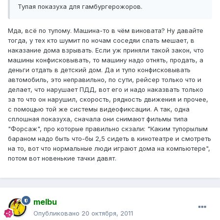
Тупая показуха для гамбургерожоров.
Мда, всё по тупому. Машина-то в чём виновата? Ну давайте
тогда, у тех кто шумит по ночам соседяи спать мешает, в
наказание дома взрывать. Если уж приняли такой закон, что
машины конфисковывать, то машину надо отнять, продать, а
деньги отдать в детский дом. Да и тупо конфисковывать
автомобиль, это неправильно, по сути, рейсер только что и
делает, что нарушает ПДД, вот его и надо наказвать только
за то что он нарушил, скорость, рядность движения и прочее,
с помощью той же системы видеофиксации. А так, одна
сплошная показуха, сначала они снимают фильмы типа
"Форсаж", про которые правильно скзали: "Каким тупорылым
бараном надо быть что-бы 2,5 сидеть в кинотеатре и смотреть
на то, вот что нормальные люди играют дома на компьютере",
потом вот новенькие тачки давят.
melbu
Опубликовано
20 октября, 2011