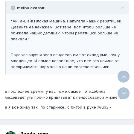
melbu сказал:
"Ай, ай, ай! Плохая машина. Напугала наших ребятишек.
Давайте её накажем. Вот тебе, вот, чтобы больше не
обижала наших детишек. Чтобы ребятишки больше не
плакали."
Подавляющая масса пендосов имеют склад ума, как у
младенцев. И самое неприятное, что все это начинают
воспринимать нормально наши соотечественники.
в последнее время.. у нас тоже самое... этидебила
медеведепуты прочно привязыват к пендосовской жизне....
а я все живу так.. по старинке.. с битой в руке :wub:/>
Panda_new