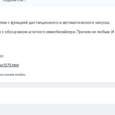
лем с функцией дистанционного и автоматического запуска.
 с обходчиком штатного иммобилайзера. Причем не любым. И н
ос
pic1275.html
вателем melbu