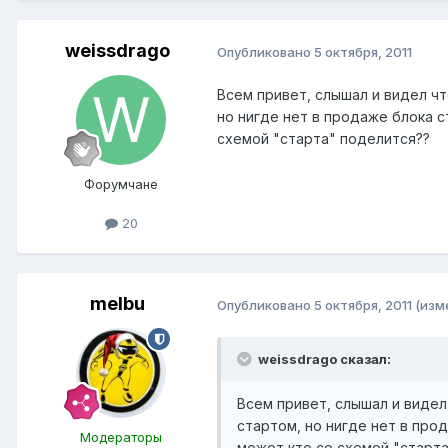
weissdrago
Опубликовано
5 октября, 2011
Всем привет, слышал и видел чт
но нигде нет в продаже блока с
схемой "старта" поделится??
Форумчане
20
melbu
Опубликовано
5 октября, 2011
(изм
weissdrago сказал:
Всем привет, слышал и видел
стартом, но нигде нет в прод
Модераторы
может кто со схемой "старт