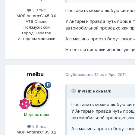
3.3 тыс
Поставить можно любую сигнали
МОЯ Antara:
C145 3.0
У Антары и правда чуть проще,т
AT6 Cosmo
Пол:
мужской
автомобильной проводке,как пра
Город:
Саратов
А с машины просто берут плюс и 
Интересы:
машинки
Но есть и сигналки,использующи
melbu
Опубликовано
12 октября, 2011
invisible сказал:
Поставить можно любую сигна
У Антары и правда чуть прощ
Модераторы
автомобильной проводке,как 
9.8 тыс
А с машины просто берут плюс
МОЯ Antara:
C105 3.2