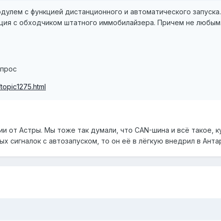
дулем с функцией дистанционного и автоматического запуска.
ция с обходчиком штатного иммобилайзера. Причем не любым. 
опрос
/topic1275.html
ии от Астры. Мы тоже так думали, что CAN-шина и всё такое, к
х сигналок с автозапуском, то он её в лёгкую внедрил в Антар