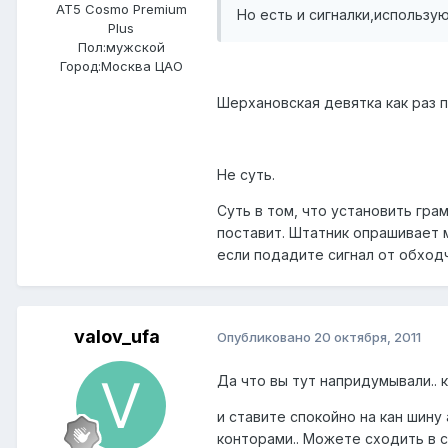
AT5 Cosmo Premium
Но есть и сигналки,использую
Plus
Пол:
мужской
Город:
Москва ЦАО
Шерхановская девятка как раз 
Не суть.
Суть в том, что установить гр
поставит. Штатник опрашивает 
если подадите сигнал от обход
valov_ufa
Опубликовано
20 октября, 2011
Да что вы тут напридумывали.. к
и ставите спокойно на кан шину 
конторами.. Можете сходить в са