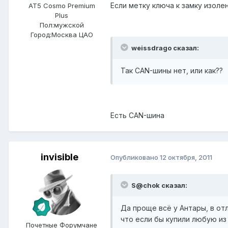
Если метку ключа к замку изоле
AT5 Cosmo Premium
Plus
Пол:
мужской
Город:
Москва ЦАО
weissdrago сказал:
Так CAN-шины нет, или как??
Есть CAN-шина
invisible
Опубликовано
12 октября, 2011
S@chok сказал:
Да проще всё у Антары, в отл
что если бы купили любую из 
Почетные Форумчане