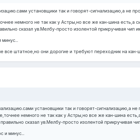
зацию.сами установщики так и говорят-сигнализацию,а не про
очнее немного не так как у Астры,но все же кан-шина есть,а
вильно сказал ув.Мелбу-просто изолентой прикручивая чип имм
минус...
е все штатное,но они дорогие и требуют переходник на кан-шин
лизацию.сами установщики так и говорят-сигнализацию,а не п
е,точнее немного не так как у Астры,но все же кан-шина есть
правильно сказал ув.Мелбу-просто изолентой прикручивая чип 
 и минус...