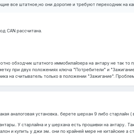
щие все штатное,но они дорогие и требуют переходник на кан-ш
под CAN рассчитана.
амотно обходчик штатного иммобилайзера на антару не так то
метку при двух положениях ключа "Потребители" и "Зажигание
чика на считыватель только в положении "Зажигание". Проблем
акая аналоговая установка.. берете шерхан 9 либо старлайн ( 
антары.. У старлайна и у шерхана есть прошивки на антару.. Т
лон и купить у джи эм.. они по крайней мере не китайские а ст