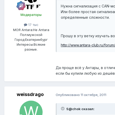
Нужна сигнализация с CAN-мо
Или более простая сигнализа
Модераторы
определенные сложности.
17 тыс
МОЯ Antara:
Не Antara
Пол:
мужской
Прошу в эту ветку изучать в
Город:
Екатеринбург
Интересы:
Всякие
http://www.antara-club.ru/forum
разные.
Да проще всё у Антары, в отлич
если бы купили любую из дешёвы
weissdrago
Опубликовано
11 октября, 2011
S@chok сказал: