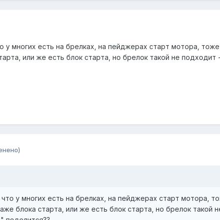
о у многих есть на брелках, на пейджерах старт мотора, тож
тарта, или же есть блок старта, но брелок такой не подходит 
енено)
 что у многих есть на брелках, на пейджерах старт мотора, т
аже блока старта, или же есть блок старта, но брелок такой н
а" поделится??