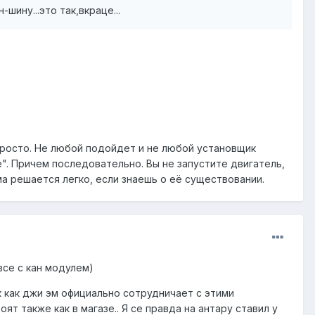
ину...это так,вкраце...
 просто. Не любой подойдет и не любой установщик
". Причем последовательно. Вы не запустите двигатель,
а решается легко, если знаешь о её существовании.
все с кан модулем)
ак как джи эм официально сотрудничает с этими
оят также как в магазе.. Я се правда на антару ставил у