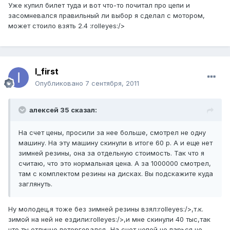
Уже купил билет туда и вот что-то почитал про цепи и
засомневался правильный ли выбор я сделал с мотором,
может стоило взять 2.4 :rolleyes:/>
I_first
Опубликовано
7 сентября, 2011
алексей 35 сказал:
На счет цены, просили за нее больше, смотрел не одну
машину. На эту машину скинули в итоге 60 р. А и еще нет
зимней резины, она за отдельную стоимость. Так что я
считаю, что это нормальная цена. А за 1000000 смотрел,
там с комплектом резины на дисках. Вы подскажите куда
заглянуть.
Ну молодец,я тоже без зимней резины взял:rolleyes:/>,т.к.
зимой на ней не ездили:rolleyes:/>,и мне скинули 40 тыс,так
что ты отлично поторговался...На счет цепей не парься,не