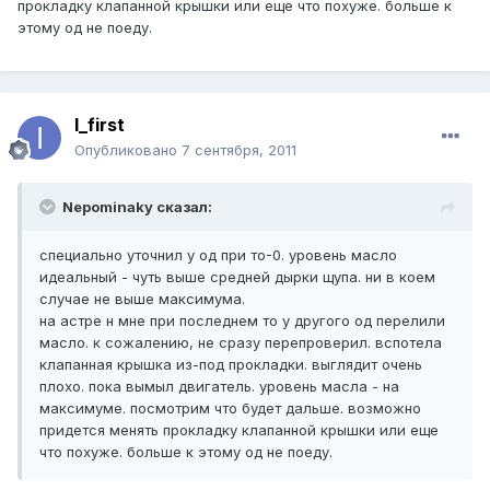
прокладку клапанной крышки или еще что похуже. больше к
этому од не поеду.
I_first
Опубликовано
7 сентября, 2011
Nepominaky сказал:
специально уточнил у од при то-0. уровень масло
идеальный - чуть выше средней дырки щупа. ни в коем
случае не выше максимума.
на астре н мне при последнем то у другого од перелили
масло. к сожалению, не сразу перепроверил. вспотела
клапанная крышка из-под прокладки. выглядит очень
плохо. пока вымыл двигатель. уровень масла - на
максимуме. посмотрим что будет дальше. возможно
придется менять прокладку клапанной крышки или еще
что похуже. больше к этому од не поеду.