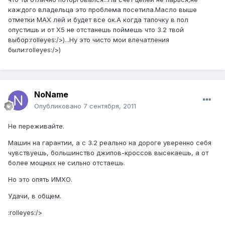
каждого владельца это проблема посетила.Масло выше
отметки МАХ лей и будет все ок.А когда тапочку в пол
опустишь и от Х5 не отстанешь поймешь что 3.2 твой
выбор:rolleyes:/>)...Ну это чисто мои впечатления
были:rolleyes:/>)
NoName
Опубликовано
7 сентября, 2011
Не переживайте.
Машин на гарантии, а с 3.2 реально на дороге уверенно себя
чувствуешь, большинство джипов-кроссов высекаешь, а от
более мощных не сильно отстаешь.
Но это опять ИМХО.
Удачи, в общем.
:rolleyes:/>