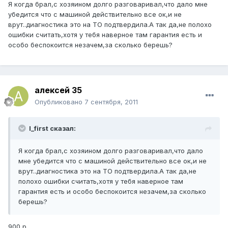
Я когда брал,с хозяином долго разговаривал,что дало мне
убедится что с машиной действительно все ок,и не
врут..диагностика это на ТО подтвердила.А так да,не полохо
ошибки считать,хотя у тебя наверное там гарантия есть и
особо беспокоится незачем,за сколько берешь?
алексей 35
Опубликовано
7 сентября, 2011
I_first сказал:
Я когда брал,с хозяином долго разговаривал,что дало
мне убедится что с машиной действительно все ок,и не
врут..диагностика это на ТО подтвердила.А так да,не
полохо ошибки считать,хотя у тебя наверное там
гарантия есть и особо беспокоится незачем,за сколько
берешь?
900 р.