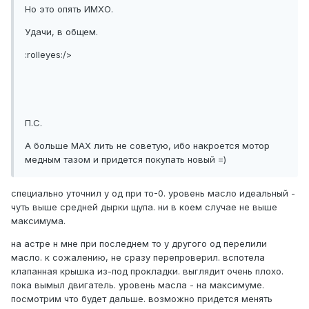
Но это опять ИМХО.
Удачи, в общем.
:rolleyes:/>
П.С.
А больше МАХ лить не советую, ибо накроется мотор
медным тазом и придется покупать новый =)
специально уточнил у од при то-0. уровень масло идеальный -
чуть выше средней дырки щупа. ни в коем случае не выше
максимума.
на астре н мне при последнем то у другого од перелили
масло. к сожалению, не сразу перепроверил. вспотела
клапанная крышка из-под прокладки. выглядит очень плохо.
пока вымыл двигатель. уровень масла - на максимуме.
посмотрим что будет дальше. возможно придется менять