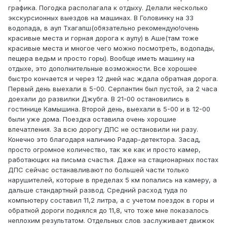
графика. Погодка располагала к отдыху. Делали несколько
экскурсионных выездов на машинах. В Головинку на 33
водопада, в аул Тхагапш(обязательно рекомендую!очень
красивые места и горная дорога к аулу) в Аше(там тоже
красивые места и многое чего можно посмотреть, водопады,
пещера ведьм и просто горы). Вообще иметь машину на
отдыхе, это дополнительные возможности. Все хорошее
быстро кончается и через 12 дней нас ждала обратная дорога.
Первый день выехали в 5-00. Серпантин был пустой, за 2 часа
доехали до развилки Джубга. В 21-00 остановились в
гостинице Камышина. Второй день, выехали в 5-00 и в 12-00
были уже дома. Поездка оставила очень хорошие
впечатления. За всю дорогу ДПС не остановили ни разу.
Конечно это благодаря наличию Радар-детектора. Засад,
просто огромное количество, так же как и просто камер,
работающих на письма счастья. Даже на стационарных постах
ДПС сейчас останавливают по большей части только
нарушителей, которые в пределах 5 км попались на камеру, а
дальше стандартный развод. Средний расход туда по
компьютеру составил 11,2 литра, а с учетом поездок в горы и
обратной дороги поднялся до 11,8, что тоже мне показалось
неплохим результатом. Отдельных слов заслуживает движок