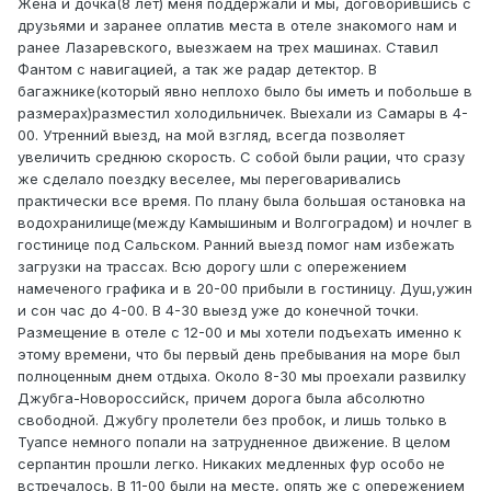
Жена и дочка(8 лет) меня поддержали и мы, договорившись с
друзьями и заранее оплатив места в отеле знакомого нам и
ранее Лазаревского, выезжаем на трех машинах. Ставил
Фантом с навигацией, а так же радар детектор. В
багажнике(который явно неплохо было бы иметь и побольше в
размерах)разместил холодильничек. Выехали из Самары в 4-
00. Утренний выезд, на мой взгляд, всегда позволяет
увеличить среднюю скорость. С собой были рации, что сразу
же сделало поездку веселее, мы переговаривались
практически все время. По плану была большая остановка на
водохранилище(между Камышиным и Волгоградом) и ночлег в
гостинице под Сальском. Ранний выезд помог нам избежать
загрузки на трассах. Всю дорогу шли с опережением
намеченого графика и в 20-00 прибыли в гостиницу. Душ,ужин
и сон час до 4-00. В 4-30 выезд уже до конечной точки.
Размещение в отеле с 12-00 и мы хотели подъехать именно к
этому времени, что бы первый день пребывания на море был
полноценным днем отдыха. Около 8-30 мы проехали развилку
Джубга-Новороссийск, причем дорога была абсолютно
свободной. Джубгу пролетели без пробок, и лишь только в
Туапсе немного попали на затрудненное движение. В целом
серпантин прошли легко. Никаких медленных фур особо не
встречалось. В 11-00 были на месте, опять же с опережением