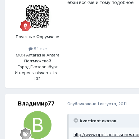
ебэи всякме и тому подобное
Почетные Форумчане
5.1 тыс
МОЯ Antara:
Не Antara
Пол:
мужской
Город:
Екатеринбург
Интересы:
nissan x-trail
t32
Владимир77
Опубликовано
1 августа, 2011
kvartirant сказал:
http://www.opel-accessories.c