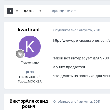
1
2
ДАЛЕЕ
Страница 1 из 2
kvartirant
Опубликовано
1 августа, 2011
http://www.opel-accessories.com/
такой вот интересует для 9700 
Форумчане
а у них продается.
30
что делать на практике для ми
Пол:
мужской
Город:
МОСКВА
ВикторАлександ
Опубликовано
1 августа, 2011
рович