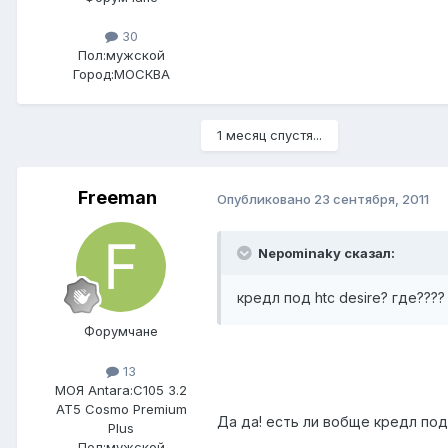
30
Пол:
мужской
Город:
МОСКВА
1 месяц спустя...
Freeman
Опубликовано
23 сентября, 2011
Nepominaky сказал:
кредл под htc desire? где????
Форумчане
13
МОЯ Antara:
C105 3.2
AT5 Cosmo Premium
Да да! есть ли вобще кредл под 
Plus
Пол:
мужской