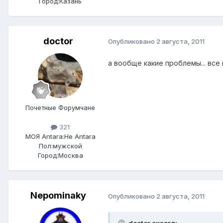
Город:
Казань
doctor
Опубликовано
2 августа, 2011
а вообще какие проблемы... все
Почетные Форумчане
321
МОЯ Antara:
Не Antara
Пол:
мужской
Город:
Москва
Nepominaky
Опубликовано
2 августа, 2011