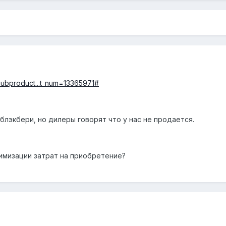
subproduct...t_num=13365971#
блэкбери, но дилеры говорят что у нас не продается.
нимизации затрат на приобретение?