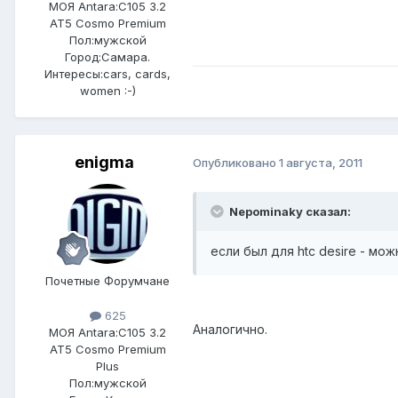
МОЯ Antara:
C105 3.2
AT5 Cosmo Premium
Пол:
мужской
Город:
Самара.
Интересы:
cars, cards,
women :-)
enigma
Опубликовано
1 августа, 2011
Nepominaky сказал:
если был для htc desire - мож
Почетные Форумчане
625
Аналогично.
МОЯ Antara:
C105 3.2
AT5 Cosmo Premium
Plus
Пол:
мужской