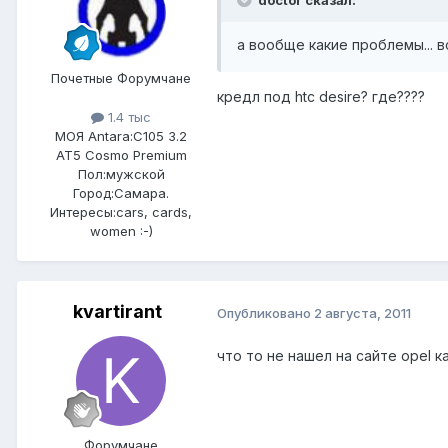
doctor сказал:
а вообще какие проблемы... в
Почетные Форумчане
кредл под htc desire? где????
1.4 тыс
МОЯ Antara:
C105 3.2
AT5 Cosmo Premium
Пол:
мужской
Город:
Самара.
Интересы:
cars, cards,
women :-)
kvartirant
Опубликовано
2 августа, 2011
что то не нашел на сайте opel к
Форумчане