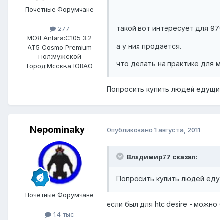
Почетные Форумчане
такой вот интересует для 97
277
МОЯ Antara:
C105 3.2
а у них продается.
AT5 Cosmo Premium
Пол:
мужской
что делать на практике для 
Город:
Москва ЮВАО
Попросить купить людей едущих
Nepominaky
Опубликовано
1 августа, 2011
Владимир77 сказал:
Попросить купить людей едущ
Почетные Форумчане
если был для htc desire - можно 
1.4 тыс