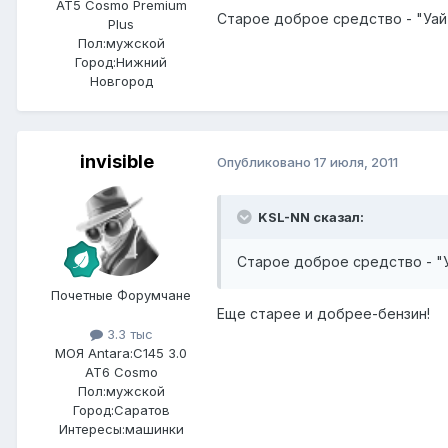
AT5 Cosmo Premium
Старое доброе средство - "Уайт сп
Plus
Пол:
мужской
Город:
Нижний
Новгород
invisible
Опубликовано
17 июля, 2011
KSL-NN сказал:
Старое доброе средство - "Уайт
Почетные Форумчане
Еще старее и добрее-бензин!
3.3 тыс
МОЯ Antara:
C145 3.0
AT6 Cosmo
Пол:
мужской
Город:
Саратов
Интересы:
машинки