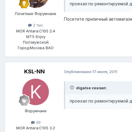
проехал по ремонтируемой до
Почетные Форумчане
Посетите приличный автомагазин
2 тыс
МОЯ Antara:
C105 2.4
MT5 Enjoy
Пол:
мужской
Город:
Москва ВАО
KSL-NN
Опубликовано
17 июля, 2011
digalse сказал:
проехал по ремонтируемой до
Форумчане
49
МОЯ Antara:
C105 3.2