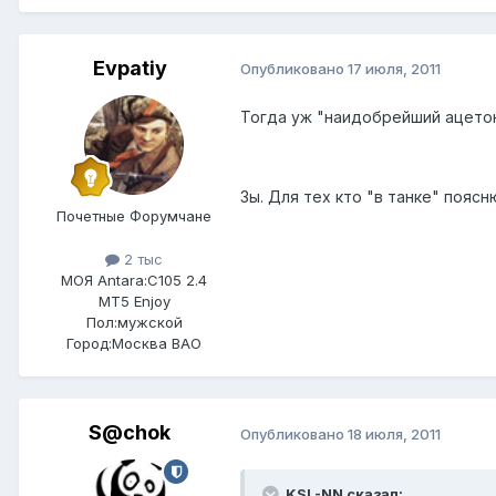
Evpatiy
Опубликовано
17 июля, 2011
Тогда уж "наидобрейший ацетон
Зы. Для тех кто "в танке" пояс
Почетные Форумчане
2 тыс
МОЯ Antara:
C105 2.4
MT5 Enjoy
Пол:
мужской
Город:
Москва ВАО
S@chok
Опубликовано
18 июля, 2011
KSL-NN сказал: