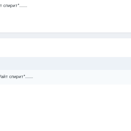
ирит".........
 спирит".........