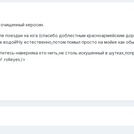
к очищенный керосин.
ле поездки на юга (спасибо доблестным красноармейским дор
ак водой!Ну естественно,потом помыл просто на мойке как об
утитесь-наверняка кто-нить,не столь искушенный в шутках,п
:rolleyes:/>