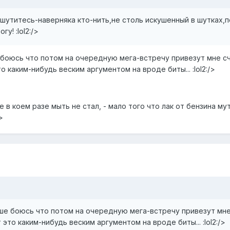
дошутитесь-наверняка кто-нить,не столь искушенный в шутках
у! :lol2:/>
боюсь что потом на очередную мега-встречу привезут мне сч
 каким-нибудь веским аргументом на вроде биты... :lol2:/>
е в коем разе мыть не стал, - мало того что лак от бензина м
>
ше боюсь что потом на очередную мега-встречу привезут мне 
это каким-нибудь веским аргументом на вроде биты... :lol2:/>