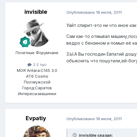
invisible
Опубликовано
18 июля, 2011
Уайт спирит-это ни что иное ка
Сам как-то отмывал машину,пос
ведро с бензином и помыл её к
Почетные Форумчане
З.Ы.А Вы господин Евпатий дош
объяснять что пошутили,ей-богу! 
3.3 тыс
МОЯ Antara:
C145 3.0
AT6 Cosmo
Пол:
мужской
Город:
Саратов
Интересы:
машинки
Evpatiy
Опубликовано
18 июля, 2011
invisible сказал: