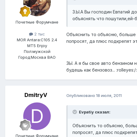
З.Ы.А Вы господин Евпатий 
объяснять что пошутили,ей-бог
Почетные Форумчане
2 тыс
Объяснить то объясню, больше 
МОЯ Antara:
C105 2.4
попросят, да плюс подкрепят это
MT5 Enjoy
Пол:
мужской
Город:
Москва ВАО
ЗЫ. А я бы свое авто бензином н
будешь как бензовоз... :rolleyes:/
DmitryV
Опубликовано
18 июля, 2011
Evpatiy сказал:
Объяснить то объясню, боль
попросят, да плюс подкрепят 
Почетные Форумчане