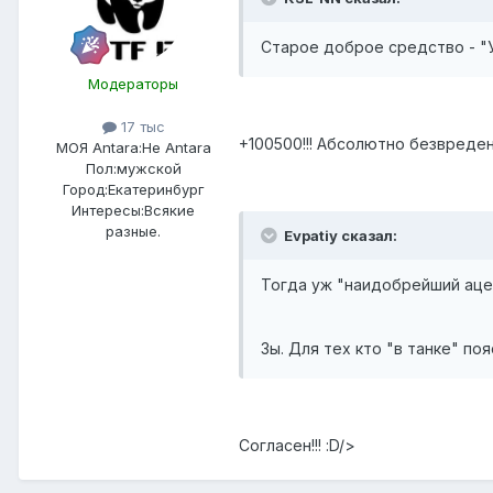
Старое доброе средство - "Уайт
Модераторы
17 тыс
+100500!!! Абсолютно безвреден
МОЯ Antara:
Не Antara
Пол:
мужской
Город:
Екатеринбург
Интересы:
Всякие
разные.
Evpatiy сказал:
Тогда уж "наидобрейший аце
Зы. Для тех кто "в танке" п
Согласен!!! :D/>