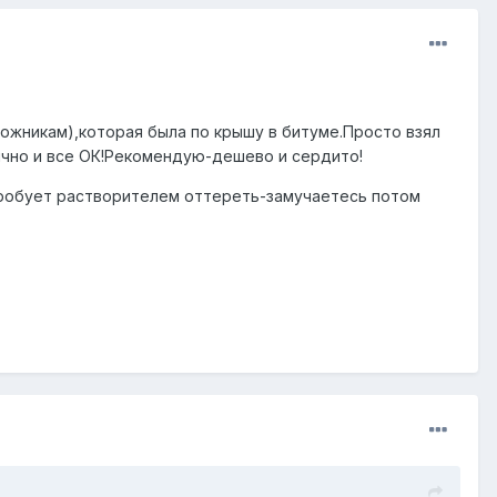
ожникам),которая была по крышу в битуме.Просто взял
ычно и все ОК!Рекомендую-дешево и сердито!
опробует растворителем оттереть-замучаетесь потом