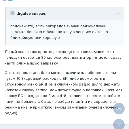
digalse сказал:
подскажите, если загорелся значек бензоколонки,
сколько бензина в баке, на какую запрвку ехать на
ближайшую или хорошую
Левый значек загорается, когда до остановки машины от
голодухи остается 80 километров, навигатор пытается сразу
найти ближайшую заправку.
Остаток топлива в баки можно высчитать либо расчетным
путем (0.8хсредний расход по БК) либо посмотреть в
служебном меню БК (При включенном радио долго держать
нажатой кнопку setting, дождаться гудка в колонках, нажимая
кнопку BC находите на 3 или 4-й странице в левом столбике
наличие бензина в баке, не забудьте выйти из сервисного
режима иначе при отключенном зажигании будет включено
радио).