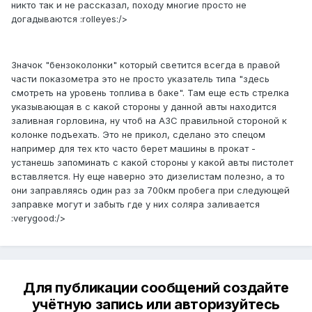
никто так и не рассказал, походу многие просто не
догадываются :rolleyes:/>
Значок "бензоколонки" который светится всегда в правой
части показометра это не просто указатель типа "здесь
смотреть на уровень топлива в баке". Там еще есть стрелка
указывающая в с какой стороны у данной авты находится
заливная горловина, ну чтоб на АЗС правильной стороной к
колонке подъехать. Это не прикол, сделано это спецом
например для тех кто часто берет машины в прокат -
устанешь запоминать с какой стороны у какой авты пистолет
вставляется. Ну еще наверно это дизелистам полезно, а то
они заправляясь один раз за 700км пробега при следующей
заправке могут и забыть где у них соляра заливается
:verygood:/>
Для публикации сообщений создайте
учётную запись или авторизуйтесь