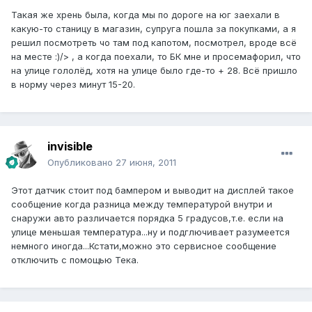
Такая же хрень была, когда мы по дороге на юг заехали в
какую-то станицу в магазин, супруга пошла за покупками, а я
решил посмотреть чо там под капотом, посмотрел, вроде всё
на месте :)/> , а когда поехали, то БК мне и просемафорил, что
на улице гололёд, хотя на улице было где-то + 28. Всё пришло
в норму через минут 15-20.
invisible
Опубликовано
27 июня, 2011
Этот датчик стоит под бампером и выводит на дисплей такое
сообщение когда разница между температурой внутри и
снаружи авто различается порядка 5 градусов,т.е. если на
улице меньшая температура...ну и подглючивает разумеется
немного иногда...Кстати,можно это сервисное сообщение
отключить с помощью Тека.