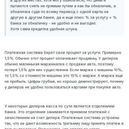
в других местах, хотя могу ошибаться), НО деньги
пытаются снять не прямым путем а как бы обналичив, а
обналичка судя по всему перевод с одной карты на
другую в другом банке, да и еще плюс % за услугу + %
банка за обналичку - не удобно и не выгодно.
Хотя сама кредитка удобная штука.
Платежная система берет своё процент за услуги. Примерно
1,5%. Обычно этот процент оплачивает продавец. У дилеров
обычно маленькая маржиналка с продажи авто, поэтому
потеря 1,5% для них существенна. Если маржа с машины 10%,
то 1,5% со стоимости машины это 15% с маржи. А маржа еще
не прибыль. Цифры грубые, но хорошо демонстрируют, почему
у дилеров не удобно пользоваться картами при покупке авто.
У некоторых дилеров касса по сути является отделением
банка. Это отделение занимается приемом платежей с
зачислением на счет дилера. Платежные системы устроены
так, что не дают возможность третьему лицу принять платеж в