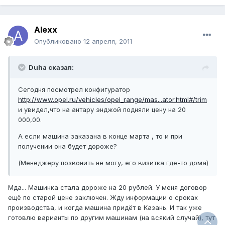
Alexx
Опубликовано
12 апреля, 2011
Duha сказал:
Сегодня посмотрел конфигуратор
http://www.opel.ru/vehicles/opel_range/mas...ator.html#/trim
и увидел,что на антару энджой подняли цену на 20
000,00.
А если машина заказана в конце марта , то и при
получении она будет дороже?
(Менеджеру позвонить не могу, его визитка где-то дома)
Мда... Машинка стала дороже на 20 рублей. У меня договор
ещё по старой цене заключен. Жду информации о сроках
производства, и когда машина придёт в Казань. И так уже
готовлю варианты по другим машинам (на всякий случай), тут