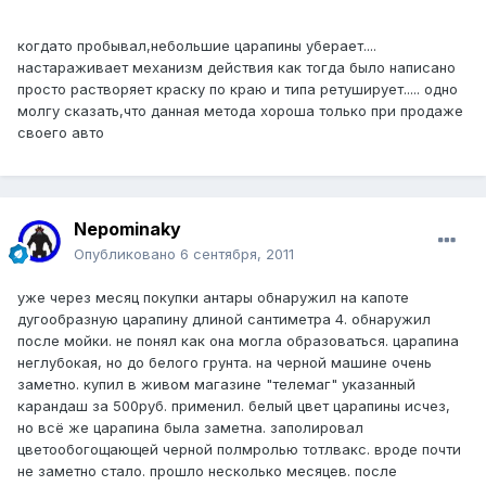
когдато пробывал,небольшие царапины уберает....
настараживает механизм действия как тогда было написано
просто растворяет краску по краю и типа ретуширует..... одно
молгу сказать,что данная метода хороша только при продаже
своего авто
Nepominaky
Опубликовано
6 сентября, 2011
уже через месяц покупки антары обнаружил на капоте
дугообразную царапину длиной сантиметра 4. обнаружил
после мойки. не понял как она могла образоваться. царапина
неглубокая, но до белого грунта. на черной машине очень
заметно. купил в живом магазине "телемаг" указанный
карандаш за 500руб. применил. белый цвет царапины исчез,
но всё же царапина была заметна. заполировал
цветообогощающей черной полмролью тотлвакс. вроде почти
не заметно стало. прошло несколько месяцев. после