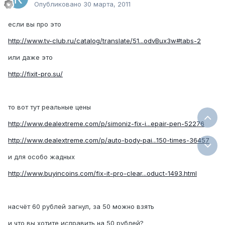
Опубликовано
30 марта, 2011
если вы про это
http://www.tv-club.ru/catalog/translate/51...odvBux3w#tabs-2
или даже это
http://fixit-pro.su/
то вот тут реальные цены
http://www.dealextreme.com/p/simoniz-fix-i...epair-pen-52276
http://www.dealextreme.com/p/auto-body-pai...150-times-36457
и для особо жадных
http://www.buyincoins.com/fix-it-pro-clear...oduct-1493.html
насчёт 60 рублей загнул, за 50 можно взять
и что вы хотите исправить на 50 рублей?