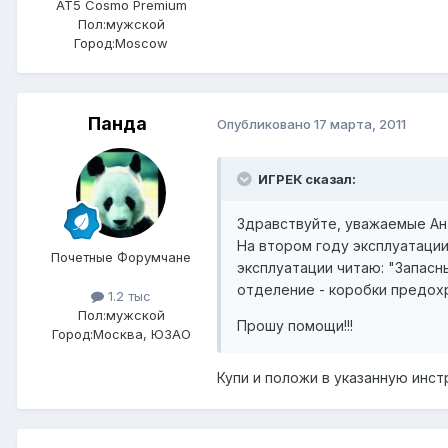
AT5 Cosmo Premium
Пол:
мужской
Город:
Moscow
Панда
Опубликовано
17 марта, 2011
ИГРЕК сказал:
Здравствуйте, уважаемые Ан
На втором году эксплуатации
Почетные Форумчане
эксплуатации читаю: "Запас
отделение - коробки предох
1.2 тыс
Пол:
мужской
Прошу помощи!!!
Город:
Москва, ЮЗАО
Купи и положи в указанную инст