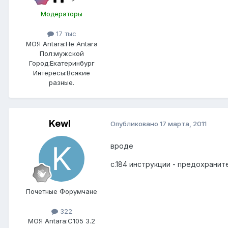
Модераторы
17 тыс
МОЯ Antara:
Не Antara
Пол:
мужской
Город:
Екатеринбург
Интересы:
Всякие
разные.
Kewl
Опубликовано
17 марта, 2011
вроде
c.184 инструкции - предохранит
Почетные Форумчане
322
МОЯ Antara:
C105 3.2