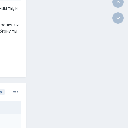
ним ты, и
тречку ты
обгону ты
р