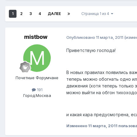
1
2
3
4
ДАЛЕЕ
Страница 1 из 4
mistbow
Опубликовано
11 марта, 2011
(изме
Приветствую господа!
В новых правилах появились важ
Почетные Форумчане
теперь можно обогнать одно ил
движения (хотя теперь только э
191
можно выйти на обгон тихоходо
Город:
Москва
и какая кара предусмотрена, есл
Изменено
11 марта, 2011
пользова