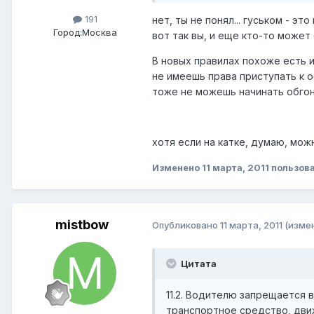
191
нет, ты не понял... гуськом - эт
Город:
Москва
вот так вы, и еще кто-то может
В новых правилах похоже есть из
не имеешь права приступать к об
тоже не можешь начинать обгон..
хотя если на катке, думаю, можн
Изменено
11 марта, 2011
пользова
mistbow
Опубликовано
11 марта, 2011
(изме
Цитата
11.2. Водителю запрещается в
транспортное средство, дви