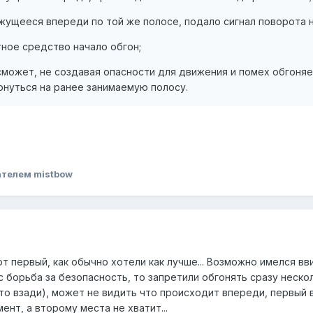
жущееся впереди по той же полосе, подало сигнал поворота н
ное средство начало обгон;
 сможет, не создавая опасности для движения и помех обгоня
рнуться на ранее занимаемую полосу.
телем mistbow
от первый, как обычно хотели как лучше... Возможно имелся вв
ас борьба за безопасность, то запретили обгонять сразу неско
что взади), может не видить что происходит впереди, первый
ент, а второму места не хватит...