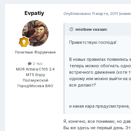
Evpatiy
Опубликовано
11 марта, 2011
(изме
mistbow сказал:
Приветствую господа!
Почетные Форумчане
В новых правилах появились 
2 тыс
теперь можно обогнать одно
МОЯ Antara:
C105 2.4
встречного движения (хотя т
MT5 Enjoy
одному или можно выйти на о
Пол:
мужской
все делают?
Город:
Москва ВАО
и какая кара предусмотрена, е
Я, конечно, все понимаю, но да
Вы же здесь не первый день. Эт