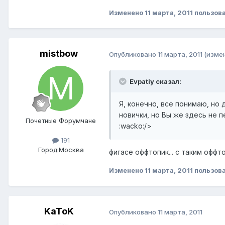
Изменено
11 марта, 2011
пользова
mistbow
Опубликовано
11 марта, 2011
(изме
Evpatiy сказал:
Я, конечно, все понимаю, но
новички, но Вы же здесь не 
Почетные Форумчане
:wacko:/>
191
Город:
Москва
фигасе оффтопик... с таким оффт
Изменено
11 марта, 2011
пользова
KaToK
Опубликовано
11 марта, 2011