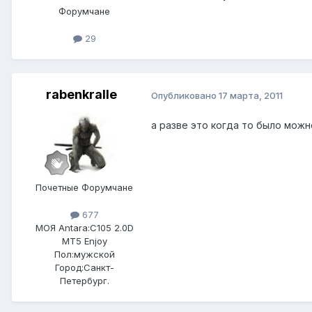
Форумчане
29
rabenkralle
Опубликовано
17 марта, 2011
а разве это когда то было можн
Почетные Форумчане
677
МОЯ Antara:
C105 2.0D
MT5 Enjoy
Пол:
мужской
Город:
Санкт-
Петербург.