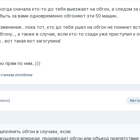
о когда сначала кто-то до тебя выезжает на обгон, а следом за 
 быть за вами одновременно обгоняют эти 50 машин...
менения... пока тот, кто до тебя ушел на обгон не покинет вс
гону..., а также в случае, если кто-то сзади уже приступил к 
. вот такая вот загогулина!
о прям по ним...)))
телем mistbow
нено)
Авто
ыполнять обгон в случаях, если:
жущееся впереди, производит обгон или объезд препятствия;