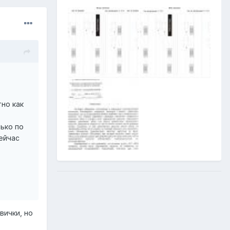
тно как
лько по
ейчас
вички, но