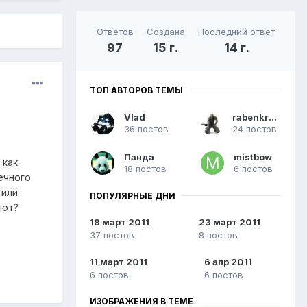
Ответов
Создана
Последний ответ
97
15 г.
14 г.
ТОП АВТОРОВ ТЕМЫ
Vlad
rabenkralle
36 постов
24 постов
Панда
mistbow
 как
18 постов
6 постов
ечного
 или
ПОПУЛЯРНЫЕ ДНИ
ают?
18 март 2011
23 март 2011
37 постов
8 постов
11 март 2011
6 апр 2011
6 постов
6 постов
ИЗОБРАЖЕНИЯ В ТЕМЕ