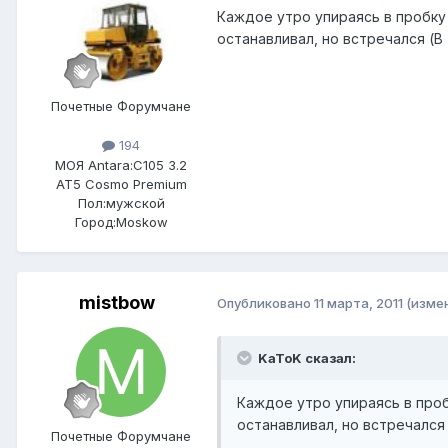
Каждое утро упираясь в пробку
останавливал, но встречался (В 
Почетные Форумчане
194
МОЯ Antara:
C105 3.2
AT5 Cosmo Premium
Пол:
мужской
Город:
Moskow
mistbow
Опубликовано
11 марта, 2011
(изме
KaToK сказал:
Каждое утро упираясь в проб
останавливал, но встречался 
Почетные Форумчане