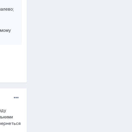
алево;
емому
иду
лькими
 вернеться