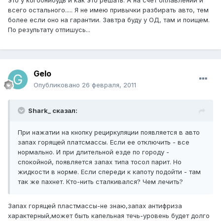
это у кого0нибудь и как это решать. А на счет оплавлений и
всего остального..... Я не имею привычки разбирать авто, тем
более если оно на гарантии. Завтра буду у ОД, там и поищем.
По результату отпишусь...
Gelo
Опубликовано
26 февраля, 2011
Shark_ сказал:
При нажатии на кнопку рециркуляции появляется в авто
запах горящей платсмассы. Если ее отключить - все
нормально. И при длительной езде по городу -
спокойной, появляется запах типа тосол парит. Но
жидкости в норме. Если спереди к капоту подойти - там
так же пахнет. Кто-нить сталкивался? Чем лечить?
Запах горящей пластмассы-не знаю,запах антифриза
характерный,может быть капельная течь-уровень будет долго