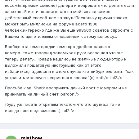
носом(в прямом смысле) дилера и вопрошать что делать если
запахло...Я вот и посоветовал на мой взгляд самое
действенный способ-нос заткнуть!Поскольку причин запаха
может быть миллион,а на форуме всего 1500
человек,интересно где же Вы еще 998500 советов спросите,с
Вашим то щепетильным отношением к этому вопросу...
Вообще эта тема сродни теме про дребезг заднего
номера...тоже товарищ заламывая руки вопрошал что же
теперь делать...Правда нашлись не желчные люди,которые
выложили пошаговую инструкцию как от этого
избавиться,надеюсь и в этом случае кто-нибудь выложит "как
устранить молекулы неприятного запаха"(с) :rofl:/> :lol2:/>
Просьба к ув. Shark воспринять данный пост с юмором и не
принимать на личный счет :pardon:/>
(буду уж писать открытым текстом что это шутка,а то не
всегда понятно,я смотрю...) :lol2:/>
mistbow