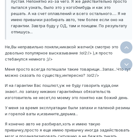
пустая. Непонятно из-за чего. Я же действительно просто
пытался узнать, было это у кого0нибудь и как это
решать. А на счет оплавлений и всего остального..... Я не
имею привычки разбирать авто, тем более если оно на
гарантии. Завтра буду у ОД, там и поищем. По результату
отпишусь...
Не,Вы неправильно поняли,никакой желчи(я смотрю это
довольно популярное высказывание :lol2:/> ),я просто
стебанулся немного ;)/>
Меня просто всегда потешали такие товарищи...Запах...Что тут
можно сказать по существу,интересно? :lol2:/>
И на гарантии Вас пошлют,уж не буду говорить куда,они
знают...по запаху никаких гарантийных обязательств
изготовитель не несет,по моему это понятно как божий день.
У меня за время эксплуатации были запахи и паленой резины
и горелой ваты и,извините,дерьма...
Я конечно авто не разбирал,хоть и имею такую
привычку,просто я еще имею привычку иногда задействовать
мозг и проанализировать ситуацию а не бежать тыкать