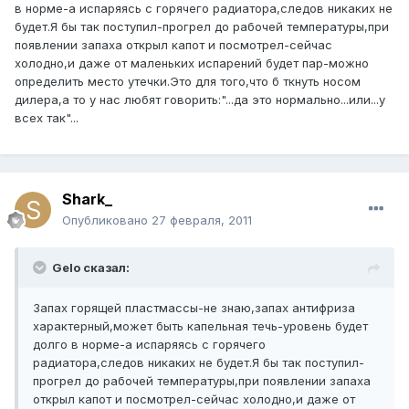
в норме-а испаряясь с горячего радиатора,следов никаких не
будет.Я бы так поступил-прогрел до рабочей температуры,при
появлении запаха открыл капот и посмотрел-сейчас
холодно,и даже от маленьких испарений будет пар-можно
определить место утечки.Это для того,что б ткнуть носом
дилера,а то у нас любят говорить:"...да это нормально...или...у
всех так"...
Shark_
Опубликовано
27 февраля, 2011
Gelo сказал:
Запах горящей пластмассы-не знаю,запах антифриза
характерный,может быть капельная течь-уровень будет
долго в норме-а испаряясь с горячего
радиатора,следов никаких не будет.Я бы так поступил-
прогрел до рабочей температуры,при появлении запаха
открыл капот и посмотрел-сейчас холодно,и даже от