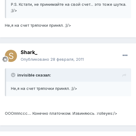
P.S. Кстати, не принимайте на свой счет... это тоже шутка.
;)/>
Не,я на счет тряпочки принял. ;)/>
Shark_
Опубликовано
28 февраля, 2011
invisible сказал:
Не,я на счет тряпочки принял. ;)/>
ОООпппссс.... Конечно платочком. Извиняюсь. :rolleyes:/>