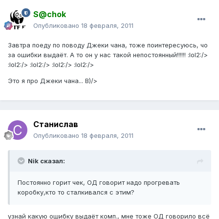
S@chok
Опубликовано
18 февраля, 2011
Завтра поеду по поводу Джеки чана, тоже поинтересуюсь, чо
за ошибки выдаёт. А то он у нас такой непостоянный!!!!!! :lol2:/>
:lol2:/> :lol2:/> :lol2:/> :lol2:/>
Это я про Джеки чана... B)/>
Станислав
Опубликовано
18 февраля, 2011
Nik сказал:
Постоянно горит чек, ОД говорит надо прогревать
коробку,кто то сталкивался с этим?
узнай какую ошибку выдаёт комп., мне тоже ОД говорило всё