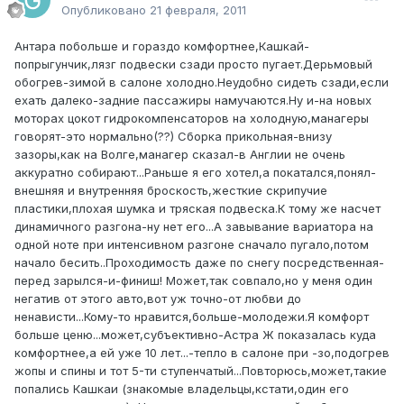
Опубликовано
21 февраля, 2011
Антара побольше и гораздо комфортнее,Кашкай-
попрыгунчик,лязг подвески сзади просто пугает.Дерьмовый
обогрев-зимой в салоне холодно.Неудобно сидеть сзади,если
ехать далеко-задние пассажиры намучаются.Ну и-на новых
моторах цокот гидрокомпенсаторов на холодную,манагеры
говорят-это нормально(??) Сборка прикольная-внизу
зазоры,как на Волге,манагер сказал-в Англии не очень
аккуратно собирают...Раньше я его хотел,а покатался,понял-
внешняя и внутренняя броскость,жесткие скрипучие
пластики,плохая шумка и тряская подвеска.К тому же насчет
динамичного разгона-ну нет его...А завывание вариатора на
одной ноте при интенсивном разгоне сначало пугало,потом
начало бесить..Проходимость даже по снегу посредственная-
перед зарылся-и-финиш! Может,так совпало,но у меня один
негатив от этого авто,вот уж точно-от любви до
ненависти...Кому-то нравится,больше-молодежи.Я комфорт
больше ценю...может,субъективно-Астра Ж показалась куда
комфортнее,а ей уже 10 лет...-тепло в салоне при -зо,подогрев
жопы и спины и тот 5-ти ступенчатый...Повторюсь,может,такие
попались Кашкаи (знакомые владельцы,кстати,один его