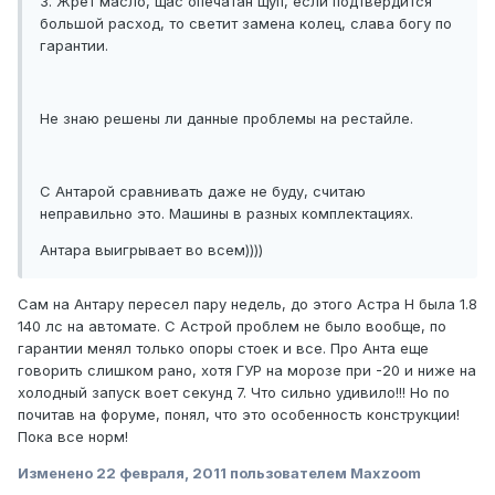
3. Жрет масло, щас опечатан щуп, если подтвердится
большой расход, то светит замена колец, слава богу по
гарантии.
Не знаю решены ли данные проблемы на рестайле.
С Антарой сравнивать даже не буду, считаю
неправильно это. Машины в разных комплектациях.
Антара выигрывает во всем))))
Сам на Антару пересел пару недель, до этого Астра Н была 1.8
140 лс на автомате. С Астрой проблем не было вообще, по
гарантии менял только опоры стоек и все. Про Анта еще
говорить слишком рано, хотя ГУР на морозе при -20 и ниже на
холодный запуск воет секунд 7. Что сильно удивило!!! Но по
почитав на форуме, понял, что это особенность конструкции!
Пока все норм!
Изменено
22 февраля, 2011
пользователем Maxzoom