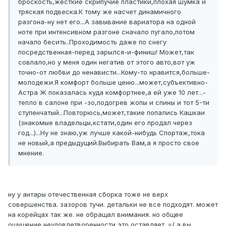
броскость,жесткие скрипучие пластики,плохая шумка и
тряская подвеска.К тому же насчет динамичного
разгона-ну нет его...А завывание вариатора на одной
ноте при интенсивном разгоне сначало пугало,потом
начало бесить..Проходимость даже по снегу
посредственная-перед зарылся-и-финиш! Может,так
совпало,но у меня один негатив от этого авто,вот уж
точно-от любви до ненависти...Кому-то нравится,больше-
молодежи.Я комфорт больше ценю...может,субъективно-
Астра Ж показалась куда комфортнее,а ей уже 10 лет...-
тепло в салоне при -зо,подогрев жопы и спины и тот 5-ти
ступенчатый...Повторюсь,может,такие попались Кашкаи
(знакомые владельцы,кстати,один его продал через
год...)...Ну не знаю,уж лучше какой-нибудь Спортаж,тока
не новый,а предыдущий.Выбирать Вам,а я просто свое
мнение.
ну у антары отечественная сборка тоже не верх
совершенства. зазоров тучи. детальки не все подходят. может
на корейцах так же. не обращал внимания. но общее
ощущение неудовлетворенности это оставляет. =( а вы