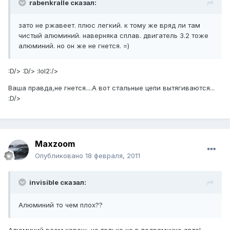
rabenkralle сказал:
зато не ржавеет. плюс легкий. к тому же вряд ли там
чистый алюминий. наверняка сплав. двигатель 3.2 тоже
алюминий. но он же не гнется. =)
:D/> :D/> :lol2:/>
Ваша правда,не гнется....А вот стальные цепи вытягиваются...
:D/>
Maxzoom
Опубликовано
18 февраля, 2011
invisible сказал:
Алюминий то чем плох??