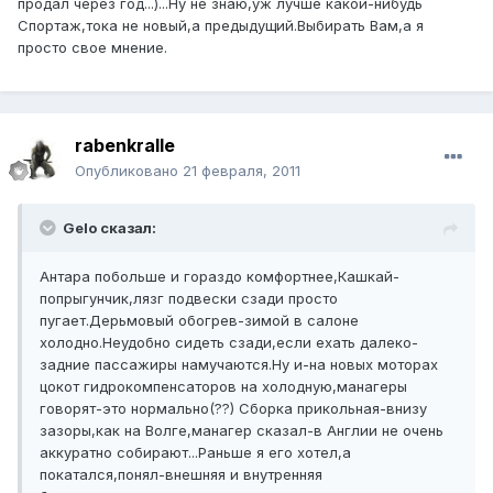
продал через год...)...Ну не знаю,уж лучше какой-нибудь
Спортаж,тока не новый,а предыдущий.Выбирать Вам,а я
просто свое мнение.
rabenkralle
Опубликовано
21 февраля, 2011
Gelo сказал:
Антара побольше и гораздо комфортнее,Кашкай-
попрыгунчик,лязг подвески сзади просто
пугает.Дерьмовый обогрев-зимой в салоне
холодно.Неудобно сидеть сзади,если ехать далеко-
задние пассажиры намучаются.Ну и-на новых моторах
цокот гидрокомпенсаторов на холодную,манагеры
говорят-это нормально(??) Сборка прикольная-внизу
зазоры,как на Волге,манагер сказал-в Англии не очень
аккуратно собирают...Раньше я его хотел,а
покатался,понял-внешняя и внутренняя