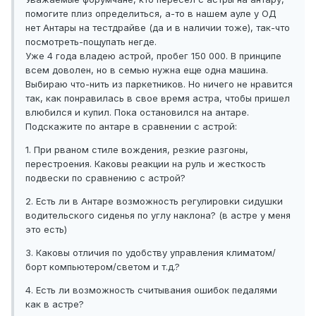
помогите плиз определиться, а-то в нашем ауле у ОД
нет Антары на тестдрайве (да и в наличии тоже), так-что
посмотреть-пощупать негде.
Уже 4 года владею астрой, пробег 150 000. В принципе
всем доволен, но в семью нужна еще одна машина.
Выбираю что-нить из паркетников. Но ничего не нравится
так, как понравилась в свое время астра, чтобы пришел
влюбился и купил. Пока остановился на антаре.
Подскажите по антаре в сравнении с астрой:
1. При рваном стиле вождения, резкие разгоны,
перестроения. Каковы реакции на руль и жесткость
подвески по сравнению с астрой?
2. Есть ли в Антаре возможность регулировки сидушки
водительского сиденья по углу наклона? (в астре у меня
это есть)
3. Каковы отличия по удобству управления климатом/
борт компьютером/светом и т.д.?
4. Есть ли возможность считывания ошибок педалями
как в астре?