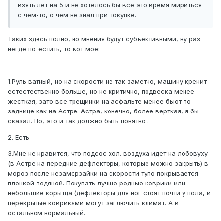
взять лет на 5 и не хотелось бы все это время мириться
с чем-то, о чем не знал при покупке.
Таких здесь полно, но мнения будут субъективными, ну раз
негде потестить, то вот мое:
1.Руль ватный, но на скорости не так заметно, машину кренит
естестественно больше, но не критично, подвеска менее
жесткая, зато все трещинки на асфальте менее бьют по
заднице как на Астре. Астра, конечно, более верткая, я бы
сказал. Но, это и так должно быть понятно .
2. Есть
3.Мне не нравится, что подсос хол. воздуха идет на лобовуху
(в Астре на передние дефлекторы, которые можно закрыть) в
мороз после незамерзайки на скорости тупо покрывается
пленкой ледяной. Покупать лучше родные коврики или
небольшие корытца (дефлекторы для ног стоят почти у пола, и
перекрытые ковриками могут заглючить климат. А в
остальном нормальный.