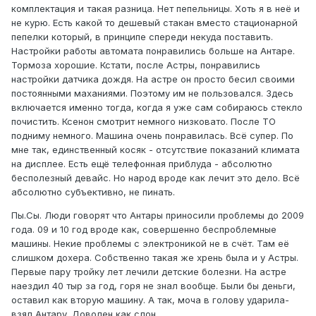
комплектация и такая разница. Нет пепельницы. Хоть я в неё и
не курю. Есть какой то дешевый стакан вместо стационарной
пепелки который, в принципе спереди некуда поставить.
Настройки работы автомата понравились больше на Антаре.
Тормоза хорошие. Кстати, после Астры, понравились
настройки датчика дождя. На астре он просто бесил своими
постоянными маханиями. Поэтому им не пользовался. Здесь
включается именно тогда, когда я уже сам собираюсь стекло
почистить. Ксенон смотрит немного низковато. После ТО
подниму немного. Машина очень понравилась. Всё супер. По
мне так, единственный косяк - отсутствие показаний климата
на дисплее. Есть ещё телефонная приблуда - абсолютно
бесполезный девайс. Но народ вроде как лечит это дело. Всё
абсолютно субъективно, не пинать.
Пы.Сы. Люди говорят что Антары приносили проблемы до 2009
года. 09 и 10 год вроде как, совершенно беспроблемные
машины. Некие проблемы с электроникой не в счёт. Там её
слишком дохера. Собственно такая же хрень была и у Астры.
Первые пару тройку лет лечили детские болезни. На астре
наездил 40 тыр за год, горя не знал вообще. Были бы деньги,
оставил как вторую машину. А так, моча в голову ударила-
взял Антару. Доволен как слон.