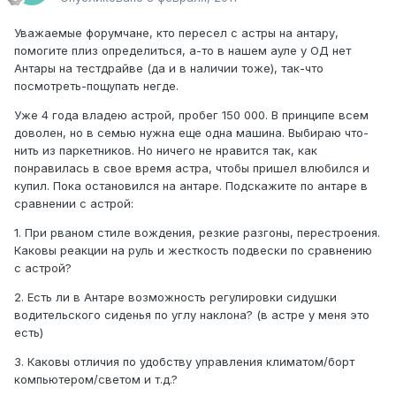
Уважаемые форумчане, кто пересел с астры на антару,
помогите плиз определиться, а-то в нашем ауле у ОД нет
Антары на тестдрайве (да и в наличии тоже), так-что
посмотреть-пощупать негде.
Уже 4 года владею астрой, пробег 150 000. В принципе всем
доволен, но в семью нужна еще одна машина. Выбираю что-
нить из паркетников. Но ничего не нравится так, как
понравилась в свое время астра, чтобы пришел влюбился и
купил. Пока остановился на антаре. Подскажите по антаре в
сравнении с астрой:
1. При рваном стиле вождения, резкие разгоны, перестроения.
Каковы реакции на руль и жесткость подвески по сравнению
с астрой?
2. Есть ли в Антаре возможность регулировки сидушки
водительского сиденья по углу наклона? (в астре у меня это
есть)
3. Каковы отличия по удобству управления климатом/борт
компьютером/светом и т.д.?