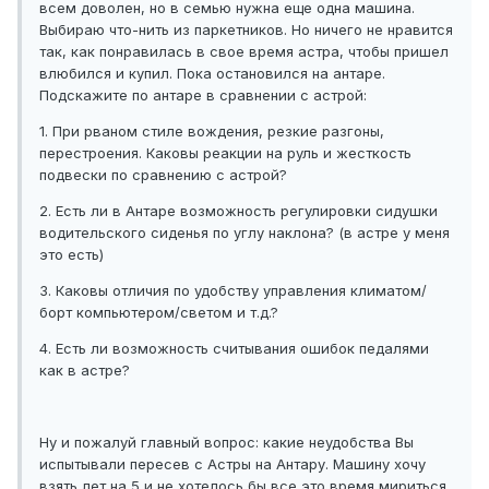
всем доволен, но в семью нужна еще одна машина.
Выбираю что-нить из паркетников. Но ничего не нравится
так, как понравилась в свое время астра, чтобы пришел
влюбился и купил. Пока остановился на антаре.
Подскажите по антаре в сравнении с астрой:
1. При рваном стиле вождения, резкие разгоны,
перестроения. Каковы реакции на руль и жесткость
подвески по сравнению с астрой?
2. Есть ли в Антаре возможность регулировки сидушки
водительского сиденья по углу наклона? (в астре у меня
это есть)
3. Каковы отличия по удобству управления климатом/
борт компьютером/светом и т.д.?
4. Есть ли возможность считывания ошибок педалями
как в астре?
Ну и пожалуй главный вопрос: какие неудобства Вы
испытывали пересев с Астры на Антару. Машину хочу
взять лет на 5 и не хотелось бы все это время мириться