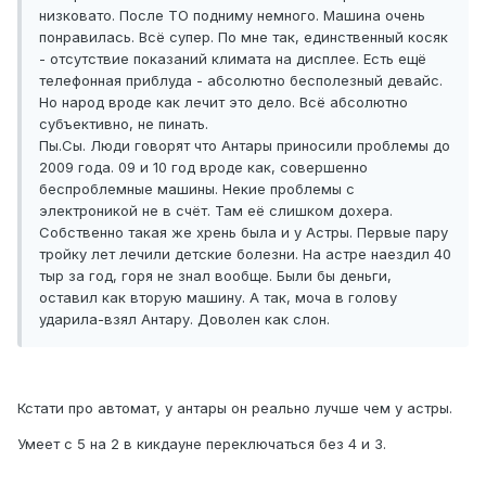
низковато. После ТО подниму немного. Машина очень
понравилась. Всё супер. По мне так, единственный косяк
- отсутствие показаний климата на дисплее. Есть ещё
телефонная приблуда - абсолютно бесполезный девайс.
Но народ вроде как лечит это дело. Всё абсолютно
субъективно, не пинать.
Пы.Сы. Люди говорят что Антары приносили проблемы до
2009 года. 09 и 10 год вроде как, совершенно
беспроблемные машины. Некие проблемы с
электроникой не в счёт. Там её слишком дохера.
Собственно такая же хрень была и у Астры. Первые пару
тройку лет лечили детские болезни. На астре наездил 40
тыр за год, горя не знал вообще. Были бы деньги,
оставил как вторую машину. А так, моча в голову
ударила-взял Антару. Доволен как слон.
Кстати про автомат, у антары он реально лучше чем у астры.
Умеет с 5 на 2 в кикдауне переключаться без 4 и 3.