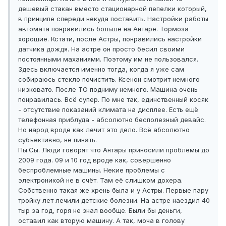
дешевый стакан вместо стационарной пепелки который,
в принципе спереди некуда поставить. Настройки работы
автомата понравились больше на Антаре. Тормоза
хорошие. Кстати, после Астры, понравились настройки
датчика дождя. На астре он просто бесил своими
постоянными маханиями. Поэтому им не пользовался.
Здесь включается именно тогда, когда я уже сам
собираюсь стекло почистить. Ксенон смотрит немного
низковато. После ТО подниму немного. Машина очень
понравилась. Всё супер. По мне так, единственный косяк
- отсутствие показаний климата на дисплее. Есть ещё
телефонная приблуда - абсолютно бесполезный девайс.
Но народ вроде как лечит это дело. Всё абсолютно
субъективно, не пинать.
Пы.Сы. Люди говорят что Антары приносили проблемы до
2009 года. 09 и 10 год вроде как, совершенно
беспроблемные машины. Некие проблемы с
электроникой не в счёт. Там её слишком дохера.
Собственно такая же хрень была и у Астры. Первые пару
тройку лет лечили детские болезни. На астре наездил 40
тыр за год, горя не знал вообще. Были бы деньги,
оставил как вторую машину. А так, моча в голову