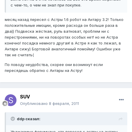
с чем-то, о чем не знал при покупке.
месяц назад пересел с Астры 1.6 робот на Антару 3.2! Только
положительные имоции, кроме расхода он больше раза в
два)) Подвеска жёсткая, руль ватноват, проблем ни с
перестроениями, ни на поворотах особых нет! но не Астра
конечно! посадка немного другая! в Астре я как то лежал, в
Антаре сижу) Бортовой аналогичный помойму! Ошибки уже
так не считать(
По поводу неудобства, скорее они возникнут если
пересядешь обратно с Антары на Астру!
SUV
Опубликовано
8 февраля, 2011
ddp сказал:
Уважаемые форумчане, кто пересел с астры на антару,