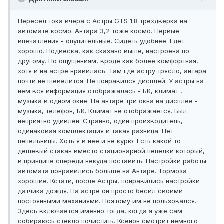
Пересел тока вчера с Астры GTS 1.8 трёхдверка на
автомате космо. Антара 3,2 тоже космо. Первые
впечатления - опупительные. Сидеть удобнее. Едет
хорошо. Подвеска, как сказано выше, настроена по
другому. По ощущениям, вроде как более комфортная,
хотя и на астре нравилась. Там где астру трясло, антара
почти не шевелится. Не понравился дисплей. У астры на
нем вся информация отображалась - БК, климат ,
музыка в одном окне. На антаре три окна на дисплее -
музыка, телефон, БК. Климат не отображается. Был
неприятно удивлён. Странно, один производитель,
одинаковая комплектация и такая разница. Нет
пепельницы. Хоть я в неё и не курю. Есть какой то
дешевый стакан вместо стационарной пепелки который,
в принципе спереди некуда поставить. Настройки работы
автомата понравились больше на Антаре. Тормоза
хорошие. Кстати, после Астры, понравились настройки
датчика дождя. На астре он просто бесил своими
постоянными маханиями. Поэтому им не пользовался.
Здесь включается именно тогда, когда я уже сам
собираюсь стекло почистить. Ксенон смотрит немного