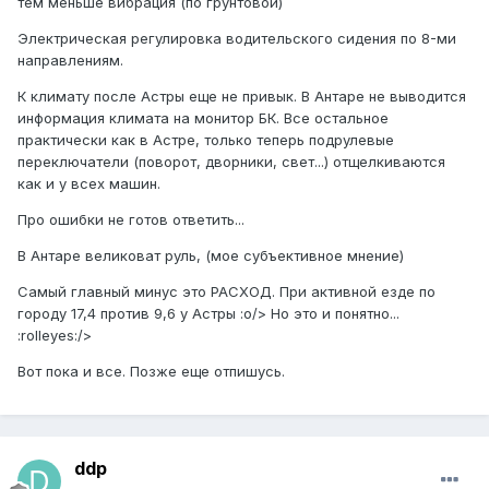
тем меньше вибрация (по грунтовой)
Электрическая регулировка водительского сидения по 8-ми
направлениям.
К климату после Астры еще не привык. В Антаре не выводится
информация климата на монитор БК. Все остальное
практически как в Астре, только теперь подрулевые
переключатели (поворот, дворники, свет...) отщелкиваются
как и у всех машин.
Про ошибки не готов ответить...
В Антаре великоват руль, (мое субъективное мнение)
Самый главный минус это РАСХОД. При активной езде по
городу 17,4 против 9,6 у Астры :o/> Но это и понятно...
:rolleyes:/>
Вот пока и все. Позже еще отпишусь.
ddp