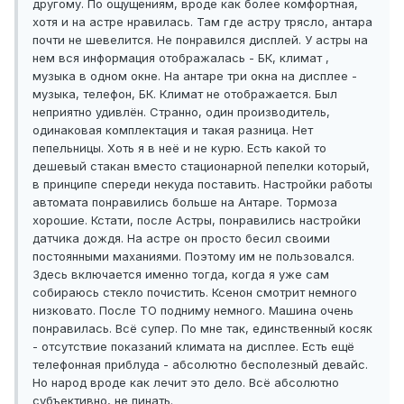
другому. По ощущениям, вроде как более комфортная,
хотя и на астре нравилась. Там где астру трясло, антара
почти не шевелится. Не понравился дисплей. У астры на
нем вся информация отображалась - БК, климат ,
музыка в одном окне. На антаре три окна на дисплее -
музыка, телефон, БК. Климат не отображается. Был
неприятно удивлён. Странно, один производитель,
одинаковая комплектация и такая разница. Нет
пепельницы. Хоть я в неё и не курю. Есть какой то
дешевый стакан вместо стационарной пепелки который,
в принципе спереди некуда поставить. Настройки работы
автомата понравились больше на Антаре. Тормоза
хорошие. Кстати, после Астры, понравились настройки
датчика дождя. На астре он просто бесил своими
постоянными маханиями. Поэтому им не пользовался.
Здесь включается именно тогда, когда я уже сам
собираюсь стекло почистить. Ксенон смотрит немного
низковато. После ТО подниму немного. Машина очень
понравилась. Всё супер. По мне так, единственный косяк
- отсутствие показаний климата на дисплее. Есть ещё
телефонная приблуда - абсолютно бесполезный девайс.
Но народ вроде как лечит это дело. Всё абсолютно
субъективно, не пинать.