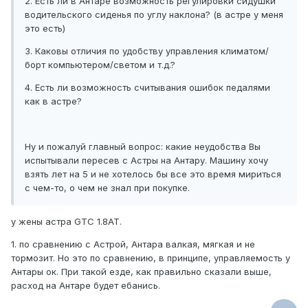
2. Есть ли в Антаре возможность регулировки сидушки
водительского сиденья по углу наклона? (в астре у меня
это есть)
3. Каковы отличия по удобству управления климатом/
борт компьютером/светом и т.д.?
4. Есть ли возможность считывания ошибок педалями
как в астре?
Ну и пожалуй главный вопрос: какие неудобства Вы
испытывали пересев с Астры на Антару. Машину хочу
взять лет на 5 и не хотелось бы все это время мириться
с чем-то, о чем не знал при покупке.
у жены астра GTC 1.8AT.
1. по сравнению с Астрой, Антара валкая, мягкая и не
тормозит. Но это по сравнению, в принципе, управляемость у
Антары ок. При такой езде, как правильно сказали выше,
расход на Антаре будет ебанись.