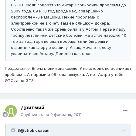
Пы.Сы. Люди говорят что Антары приносили проблемы до
2009 года. 09 и 10 год вроде как, совершенно
беспроблемные машины. Некие проблемы с
электроникой не в счёт. Там её слишком дохера.
Собственно такая же хрень была и у Астры. Первые пару
тройку лет лечили детские болезни. На астре наездил 40
тыр за год, горя не знал вообще. Были бы деньги,
оставил как вторую машину. А так, моча в голову
ударила-взял Антару. Доволен как слон.
Поздравляю! Впечатления знакомые. У некоторых не возникает
проблем с Антарами и 08 года выпуска. А вот Астра у тебя
GT
C
, а не GT
S
Дритмий
Опубликовано
9 февраля, 2011
S@chok сказал: