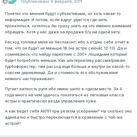
Опубликовано
8 февраля, 2011
Понятно что мнения будут субъективные, но хоть какая-то
информация. И потом, если вдруг удастся где-нить
прокатиться, хотелось бы сразу знать на что именно внимание
обращать. Хотя у нас даже на продаже б/у ни одной нету.
Расход топлива меня не беспокоит, ибо я отдаю себе отчет в
том, что он будет не меньше 18 (на астре сейчас 12-13). Да и
сомневаюсь что найду паркетник с 200+ лошадьми который
будет потреблять меньше. Как альтернативу рассматриваю
турбофорестер, там расход еще больше и внутри он какой-то
совсем деревянный. Да и стоимость его обслуживания
немного настораживает.
Пугает ватность руля ибо имею шило в одном месте. За 4
года много на чем удалось покататься из легковых класса
астры и практически везде управление хуже.
А как ведет себя АКПП при резком ускорении? На сколько оно
адекватно и быстро переключается в сравнении с той-же
астрой?