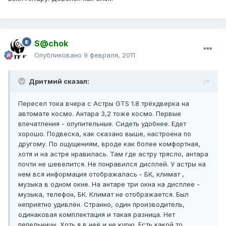
S@chok
Опубликовано
9 февраля, 2011
Дритмий сказал:
Пересел тока вчера с Астры GTS 1.8 трёхдверка на
автомате космо. Антара 3,2 тоже космо. Первые
впечатления - опупительные. Сидеть удобнее. Едет
хорошо. Подвеска, как сказано выше, настроена по
другому. По ощущениям, вроде как более комфортная,
хотя и на астре нравилась. Там где астру трясло, антара
почти не шевелится. Не понравился дисплей. У астры на
нем вся информация отображалась - БК, климат ,
музыка в одном окне. На антаре три окна на дисплее -
музыка, телефон, БК. Климат не отображается. Был
неприятно удивлён. Странно, один производитель,
одинаковая комплектация и такая разница. Нет
пепельницы. Хоть я в неё и не курю. Есть какой то