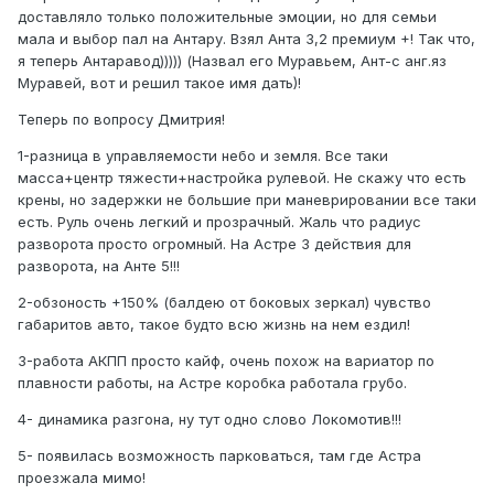
доставляло только положительные эмоции, но для семьи
мала и выбор пал на Антару. Взял Анта 3,2 премиум +! Так что,
я теперь Антаравод))))) (Назвал его Муравьем, Ант-с анг.яз
Муравей, вот и решил такое имя дать)!
Теперь по вопросу Дмитрия!
1-разница в управляемости небо и земля. Все таки
масса+центр тяжести+настройка рулевой. Не скажу что есть
крены, но задержки не большие при маневрировании все таки
есть. Руль очень легкий и прозрачный. Жаль что радиус
разворота просто огромный. На Астре 3 действия для
разворота, на Анте 5!!!
2-обзоность +150% (балдею от боковых зеркал) чувство
габаритов авто, такое будто всю жизнь на нем ездил!
3-работа АКПП просто кайф, очень похож на вариатор по
плавности работы, на Астре коробка работала грубо.
4- динамика разгона, ну тут одно слово Локомотив!!!
5- появилась возможность парковаться, там где Астра
проезжала мимо!