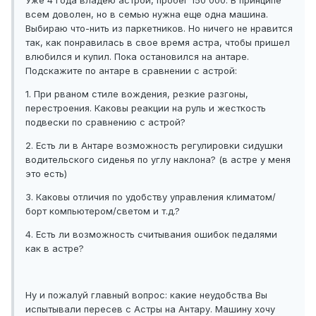
Уже 4 года владею астрой, пробег 150 000. В принципе
всем доволен, но в семью нужна еще одна машина.
Выбираю что-нить из паркетников. Но ничего не нравится
так, как понравилась в свое время астра, чтобы пришел
влюбился и купил. Пока остановился на антаре.
Подскажите по антаре в сравнении с астрой:
1. При рваном стиле вождения, резкие разгоны,
перестроения. Каковы реакции на руль и жесткость
подвески по сравнению с астрой?
2. Есть ли в Антаре возможность регулировки сидушки
водительского сиденья по углу наклона? (в астре у меня
это есть)
3. Каковы отличия по удобству управления климатом/
борт компьютером/светом и т.д.?
4. Есть ли возможность считывания ошибок педалями
как в астре?
Ну и пожалуй главный вопрос: какие неудобства Вы
испытывали пересев с Астры на Антару. Машину хочу