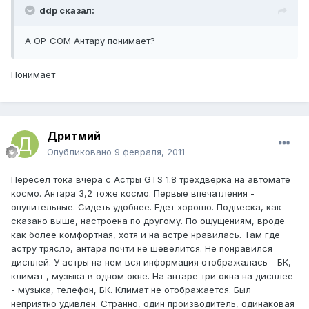
ddp сказал:
А OP-COM Антару понимает?
Понимает
Дритмий
Опубликовано
9 февраля, 2011
Пересел тока вчера с Астры GTS 1.8 трёхдверка на автомате
космо. Антара 3,2 тоже космо. Первые впечатления -
опупительные. Сидеть удобнее. Едет хорошо. Подвеска, как
сказано выше, настроена по другому. По ощущениям, вроде
как более комфортная, хотя и на астре нравилась. Там где
астру трясло, антара почти не шевелится. Не понравился
дисплей. У астры на нем вся информация отображалась - БК,
климат , музыка в одном окне. На антаре три окна на дисплее
- музыка, телефон, БК. Климат не отображается. Был
неприятно удивлён. Странно, один производитель, одинаковая